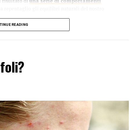
l risultato di
una serie di comportamenti
a repentaglio gli equilibri naturali del nostro
TINUE READING
na delle cause principali dell’ecoansia. L’abbattimento
 a terreni agricoli, pascoli, o per l’estrazione di legname,
i forestali, compromettendo la biodiversità e
foli?
co, idrico e del suolo è un’altra causa fondamentale
la dispersione di rifiuti tossici e la contaminazione delle
sulla salute degli ecosistemi e sulla sopravvivenza di
L’eccessivo sfruttamento delle risorse naturali, come
i, aggrava ulteriormente la crisi ambientale. Questo
 e una riduzione delle risorse disponibili per le generazioni
pansione delle aree urbane senza un adeguato piano di