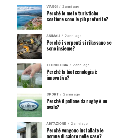
VIAGGI
2 anni ago
Perché le mete turistiche
costiere sono le più preferite?
ANIMALI
2 anni ago
Perché i serpenti si rilassano se
sono insieme?
TECNOLOGIA
2 anni ago
Perché la biotecnologia è
innovativa?
SPORT
2 anni ago
Perché il pallone da rugby è un
ovale?
ABITAZIONE
2 anni ago
Perché vengono installate le
pompe di calore nelle case?