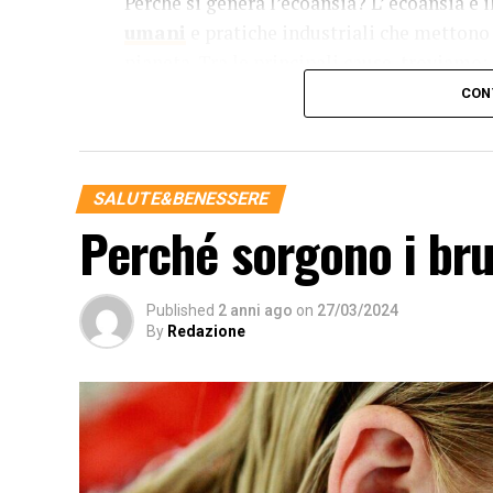
Perché si genera l’ecoansia? L’ ecoansia è i
umani
e pratiche industriali che mettono 
pianeta. Tra le principali cause, troviamo:
CON
Deforestazione
: La deforestazione è u
indiscriminato degli alberi per fare spazio
ha un impatto devastante sugli ecosistem
contribuendo al cambiamento climatico.
SALUTE&BENESSERE
Perché sorgono i bru
Inquinamento
: L’inquinamento atmosferi
dell’ecoansia. Le emissioni di gas serra, 
risorse idriche hanno conseguenze gravi 
Published
2 anni ago
on
27/03/2024
molte specie animali e vegetali.
By
Redazione
Sfruttamento delle risorse naturali
: 
l’acqua, i minerali e i combustibili fossil
comporta uno squilibrio nei cicli naturali
future.
Urbanizzazione non sostenibile
: L’es