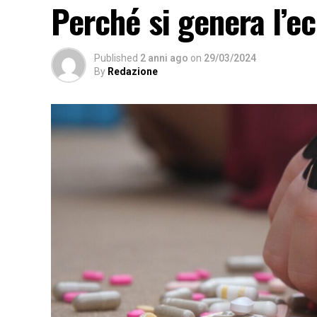
Perché si genera l’e
Published
2 anni ago
on
29/03/2024
By
Redazione