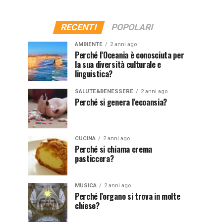
RECENTI
POPOLARI
AMBIENTE
2 anni ago
Perché l’Oceania è conosciuta per
la sua diversità culturale e
linguistica?
SALUTE&BENESSERE
2 anni ago
Perché si genera l’ecoansia?
CUCINA
2 anni ago
Perché si chiama crema
pasticcera?
MUSICA
2 anni ago
Perché l’organo si trova in molte
chiese?