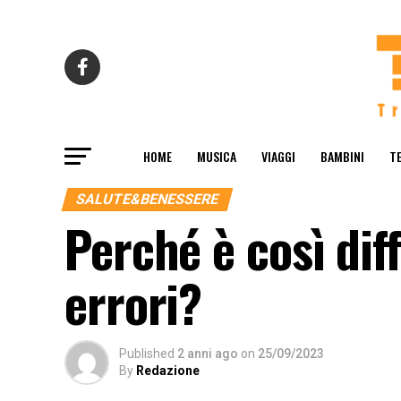
HOME
MUSICA
VIAGGI
BAMBINI
T
SALUTE&BENESSERE
Perché è così dif
errori?
Published
2 anni ago
on
25/09/2023
By
Redazione