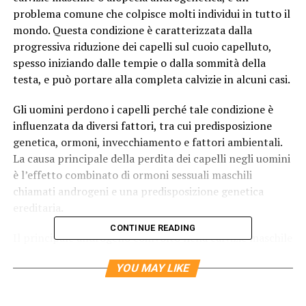
problema comune che colpisce molti individui in tutto il
mondo. Questa condizione è caratterizzata dalla
progressiva riduzione dei capelli sul cuoio capelluto,
spesso iniziando dalle tempie o dalla sommità della
testa, e può portare alla completa calvizie in alcuni casi.
Gli uomini perdono i capelli perché tale condizione è
influenzata da diversi fattori, tra cui predisposizione
genetica, ormoni, invecchiamento e fattori ambientali.
La causa principale della perdita dei capelli negli uomini
è l’effetto combinato di ormoni sessuali maschili
chiamati androgeni e una predisposizione genetica
ereditaria.
CONTINUE READING
Il principale androgeno coinvolto nella calvizie maschile
è il diidrotestosterone (DHT), un derivato del
YOU MAY LIKE
testosterone. Nelle persone geneticamente predisposte
alla calvizie, i follicoli piliferi sensibili al DHT diventano
progressivamente più piccoli e sottoprodotti,