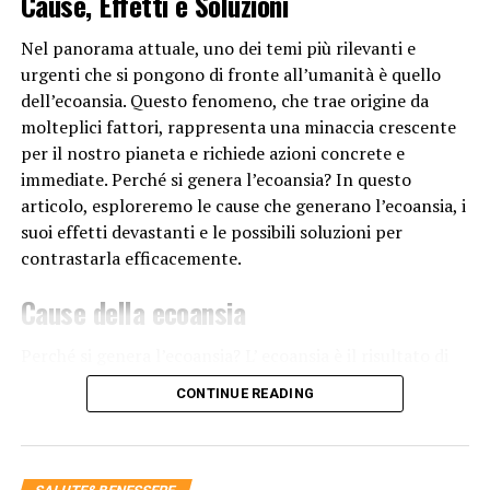
Cause, Effetti e Soluzioni
Alcuni fattori ambientali e di stile di vita possono
Nel panorama attuale, uno dei temi più rilevanti e
influenzare la perdita dei capelli negli uomini, sebbene
urgenti che si pongono di fronte all’umanità è quello
siano meno significativi rispetto ai fattori genetici e
dell’ecoansia. Questo fenomeno, che trae origine da
ormonali. Ad esempio, lo stress e le cattive abitudini
molteplici fattori, rappresenta una minaccia crescente
alimentari possono avere un impatto sulla salute dei
per il nostro pianeta e richiede azioni concrete e
capelli, ma non sono la causa diretta della calvizie
immediate. Perché si genera l’ecoansia? In questo
maschile.
articolo, esploreremo le cause che generano l’ecoansia, i
suoi effetti devastanti e le possibili soluzioni per
Per riassumere, gli uomini perdono i capelli per via
contrastarla efficacemente.
dell’interazione tra ormoni androgeni, predisposizione
genetica e l’azione progressiva del tempo sui follicoli
Cause della ecoansia
piliferi. Mentre non esistono cure definitive per la
calvizie maschile, ci sono trattamenti disponibili per
Perché si genera l’ecoansia? L’ ecoansia è il risultato di
rallentarne la progressione e stimolare la ricrescita dei
una serie di comportamenti umani
e pratiche
CONTINUE READING
capelli. È consigliabile consultare un dermatologo o un
industriali che mettono a repentaglio gli equilibri
medico specializzato per valutare le opzioni di
naturali del nostro pianeta. Tra le principali cause,
trattamento più adatte a ciascun individuo.
troviamo: