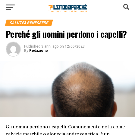
SALUTE&BENESSERE
Perché gli uomini perdono i capelli?
Published
3 anni ago
on
12/05/2023
By
Redazione
Gli uomini perdono i capelli. Comunemente nota come
calvizie maschile o alopecia androgenetica, è un