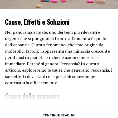
Durante la ricombinazione genetica, i cromosomi
omologhi (che sono simili ma non identici) si scambiano
Cause, Effetti e Soluzioni
segmenti di DNA. Questo scambio di materiale genetico
porta a una maggiore variazione genetica tra i
Nel panorama attuale, uno dei temi più rilevanti e
discendenti. In altre parole, anche se due fratelli
urgenti che si pongono di fronte all’umanità è quello
condividono gli stessi genitori, la ricombinazione
dell’ecoansia. Questo fenomeno, che trae origine da
genetica contribuisce a una variazione genetica tra di
molteplici fattori, rappresenta una minaccia crescente
loro.
per il nostro pianeta e richiede azioni concrete e
immediate. Perché si genera l’ecoansia? In questo
Oltre alla ricombinazione genetica, altre fonti di
articolo, esploreremo le cause che generano l’ecoansia, i
variazione genetica tra fratelli includono la mutazione
suoi effetti devastanti e le possibili soluzioni per
genetica e la segregazione indipendente dei cromosomi
contrastarla efficacemente.
durante la formazione dei gameti.
Cause della ecoansia
L’Influenza dei Genitori sulla
Variazione Genetica dei Fratelli
Perché si genera l’ecoansia? L’ ecoansia è il risultato di
una serie di comportamenti umani
e pratiche
È importante sottolineare che i genitori giocano un
CONTINUE READING