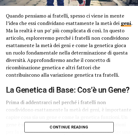
Quando pensiamo ai fratelli, spesso ci viene in mente
l’idea che essi condividano esattamente la metà dei
geni
.
Ma la realtà è un po’ più complicata di così. In questo
articolo, esploreremo perché i fratelli non condividono
esattamente la metà dei geni e come la genetica gioca
un ruolo fondamentale nella determinazione di questa
diversità. Approfondiremo anche il concetto di
ricombinazione genetica e altri fattori che
contribuiscono alla variazione genetica tra fratelli.
La Genetica di Base: Cos’è un Gene?
Prima di addentrarci nel perché i fratelli non
condividono esattamente la metà dei geni, è importante
capire cosa sia un gene e come la genetica funzioni. Un
gene è una porzione di DNA che contiene le istruzioni
CONTINUE READING
per la produzione di una specifica proteina o svolge una