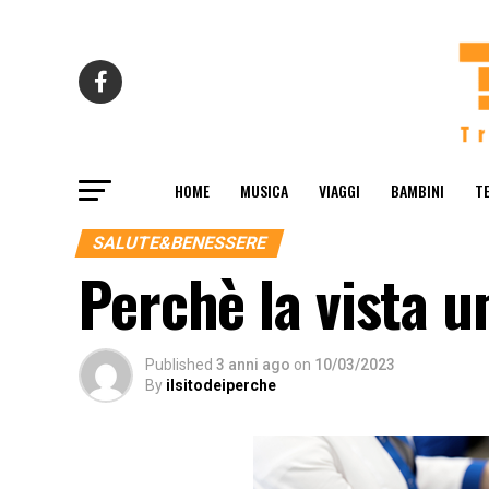
HOME
MUSICA
VIAGGI
BAMBINI
T
SALUTE&BENESSERE
Perchè la vista u
Published
3 anni ago
on
10/03/2023
By
ilsitodeiperche