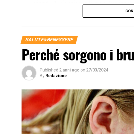
pianeta. Tra le principali cause, troviamo:
CON
Deforestazione
: La deforestazione è u
indiscriminato degli alberi per fare spazio
ha un impatto devastante sugli ecosistem
contribuendo al cambiamento climatico.
SALUTE&BENESSERE
Perché sorgono i bru
Inquinamento
: L’inquinamento atmosferi
dell’ecoansia. Le emissioni di gas serra, 
risorse idriche hanno conseguenze gravi 
Published
2 anni ago
on
27/03/2024
molte specie animali e vegetali.
By
Redazione
Sfruttamento delle risorse naturali
: 
l’acqua, i minerali e i combustibili fossil
comporta uno squilibrio nei cicli naturali
future.
Urbanizzazione non sostenibile
: L’es
sviluppo sostenibile contribuisce alla dist
biodiversità. La cementificazione del terri