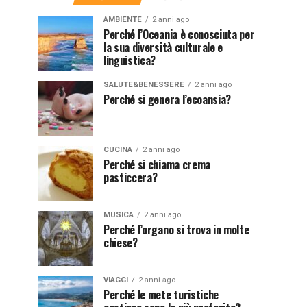
AMBIENTE
2 anni ago
Perché l’Oceania è conosciuta per
la sua diversità culturale e
linguistica?
SALUTE&BENESSERE
2 anni ago
Perché si genera l’ecoansia?
CUCINA
2 anni ago
Perché si chiama crema
pasticcera?
MUSICA
2 anni ago
Perché l’organo si trova in molte
chiese?
VIAGGI
2 anni ago
Perché le mete turistiche