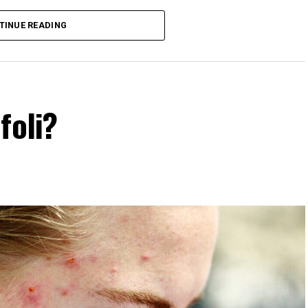
TINUE READING
na delle cause principali dell’ecoansia. L’abbattimento
 a terreni agricoli, pascoli, o per l’estrazione di legname,
i forestali, compromettendo la biodiversità e
foli?
co, idrico e del suolo è un’altra causa fondamentale
la dispersione di rifiuti tossici e la contaminazione delle
sulla salute degli ecosistemi e sulla sopravvivenza di
L’eccessivo sfruttamento delle risorse naturali, come
i, aggrava ulteriormente la crisi ambientale. Questo
 e una riduzione delle risorse disponibili per le generazioni
pansione delle aree urbane senza un adeguato piano di
ruzione degli habitat naturali e alla perdita di
torio limita la capacità della natura di assorbire le