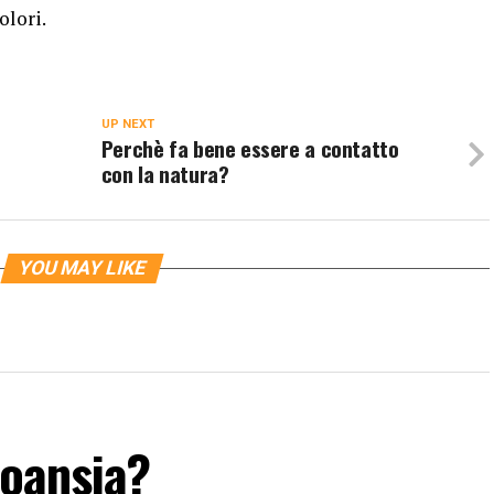
olori.
UP NEXT
?
Perchè fa bene essere a contatto
con la natura?
YOU MAY LIKE
coansia?