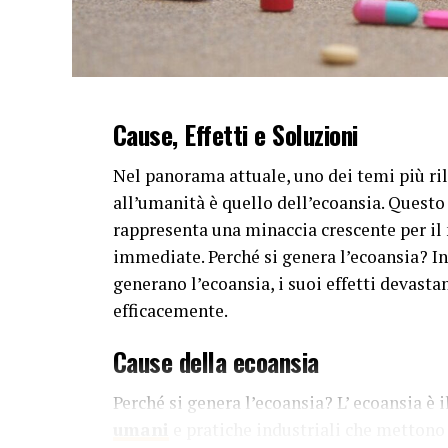
Cause, Effetti e Soluzioni
Nel panorama attuale, uno dei temi più ril
all’umanità è quello dell’ecoansia. Questo
rappresenta una minaccia crescente per il 
immediate. Perché si genera l’ecoansia? In
generano l’ecoansia, i suoi effetti devastan
efficacemente.
Cause della ecoansia
Perché si genera l’ecoansia? L’ ecoansia è i
umani
e pratiche industriali che mettono 