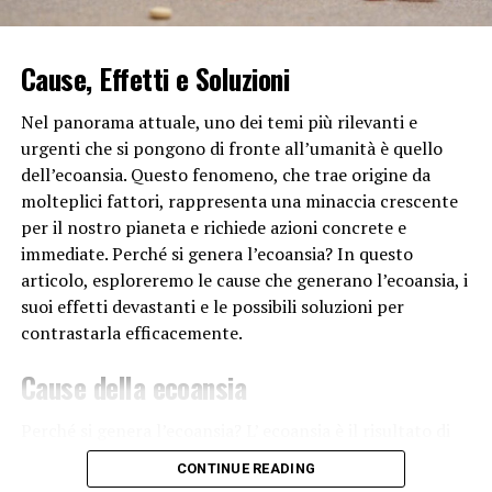
Il sonno e i fattori interni ed esterni
Cause, Effetti e Soluzioni
Alcuni studi indicano anche che i sogni potrebbero
svolgere un ruolo nella regolazione dell’umore e nella
Nel panorama attuale, uno dei temi più rilevanti e
gestione dello stress. Le persone che hanno
urgenti che si pongono di fronte all’umanità è quello
l’opportunità di sognare e di esplorare mondi
dell’ecoansia. Questo fenomeno, che trae origine da
immaginari durante il sonno potrebbero essere più
molteplici fattori, rappresenta una minaccia crescente
resilienti e adattabili nelle loro vite diurne.
per il nostro pianeta e richiede azioni concrete e
immediate. Perché si genera l’ecoansia? In questo
Inoltre, i sogni possono anche essere influenzati da vari
articolo, esploreremo le cause che generano l’ecoansia, i
fattori esterni ed interni, come lo stress, l’ansia, i
suoi effetti devastanti e le possibili soluzioni per
farmaci e gli eventi traumatici. Questi fattori possono
contrastarla efficacemente.
modulare il contenuto e l’intensità dei sogni, fornendo
ulteriori insight sul nostro stato emotivo e psicologico.
Cause della ecoansia
In conclusione, il perché si sogna mentre si dorme è un
Perché si genera l’ecoansia? L’ ecoansia è il risultato di
campo di studio affascinante e complesso che coinvolge
una serie di comportamenti umani
e pratiche
aspetti biologici, psicologici ed emotivi. Sebbene molte
CONTINUE READING
industriali che mettono a repentaglio gli equilibri