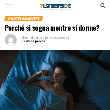
SALUTE&BENESSERE
Perché si sogna mentre si dorme?
Published
3 anni ago
on
14/02/2023
By
ilsitodeiperche