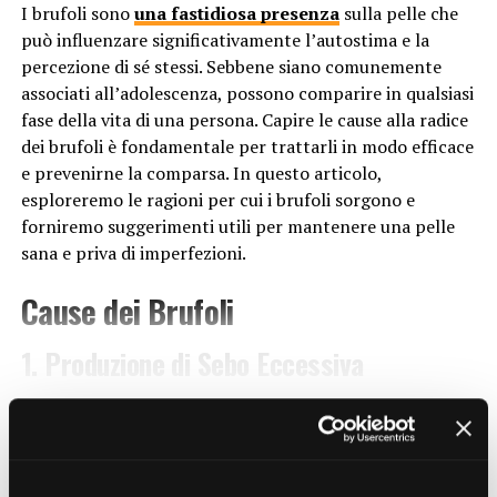
I brufoli sono
una fastidiosa presenza
sulla pelle che
sfruttamento delle risorse naturali, come l’acqua, i
può influenzare significativamente l’autostima e la
minerali e i combustibili fossili, aggrava
percezione di sé stessi. Sebbene siano comunemente
ulteriormente la crisi ambientale. Questo comporta
associati all’adolescenza, possono comparire in qualsiasi
uno squilibrio nei cicli naturali e una riduzione delle
fase della vita di una persona. Capire le cause alla radice
risorse disponibili per le generazioni future.
dei brufoli è fondamentale per trattarli in modo efficace
Urbanizzazione non sostenibile
: L’espansione
e prevenirne la comparsa. In questo articolo,
delle aree urbane senza un adeguato piano di
esploreremo le ragioni per cui i brufoli sorgono e
sviluppo sostenibile contribuisce alla distruzione
forniremo suggerimenti utili per mantenere una pelle
degli habitat naturali e alla perdita di biodiversità.
sana e priva di imperfezioni.
La cementificazione del territorio limita la capacità
Cause dei Brufoli
della natura di assorbire le emissioni di carbonio e
aumenta il rischio di eventi climatici estremi.
1. Produzione di Sebo Eccessiva
Effetti della ecoansia
La produzione eccessiva di sebo è una delle principali
Gli effetti della ecoansia si riflettono su scala globale e
CONTINUE READING
cause dei brufoli. Le ghiandole sebacee presenti nella
incidono su diversi aspetti della
vita
sul nostro pianeta.
pelle producono un olio chiamato sebo, che mantiene la
Alcuni dei principali effetti includono:
pelle idratata. Tuttavia, quando la produzione di sebo è