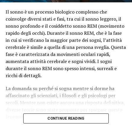
Il sonno è un processo biologico complesso che
coinvolge diversi stati e fasi, tra cui il sonno leggero, il
sonno profondo e il cosiddetto sonno REM (movimento
rapido degli occhi). Durante il sonno REM, che è la fase
in cui si verificano la maggior parte dei sogni, l’attività
cerebrale è simile a quella di una persona sveglia. Questa
fase è caratterizzata da movimenti oculari rapidi,
aumentata attività cerebrale e sogni vividi. I sogni
durante il sonno REM sono spesso intensi, surreali e
ricchi di dettagli.
La domanda su perché si sogna mentre si dorme ha
affascinato gli scienziati, i filosofi e gli psicologi per
secoli. Mentre non esiste ancora una risposta definitiva,
diverse teorie sono state proposte per spiegare questo
fenomeno intrigante.
CONTINUE READING
Una delle teorie più accettate è che i sogni siano il