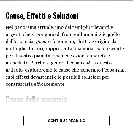
ambienti di lavoro o durante attività come la piscina.
Cause, Effetti e Soluzioni
4. Lenti a Contatto e Occhiali:
Nel panorama attuale, uno dei temi più rilevanti e
L’uso prolungato di lenti a contatto o occhiali può
urgenti che si pongono di fronte all’umanità è quello
aumentare il rischio di congiuntivite. Le lenti a contatto
dell’ecoansia. Questo fenomeno, che trae origine da
possono diventare terreno fertile per batteri o funghi se
molteplici fattori, rappresenta una minaccia crescente
non vengono gestite correttamente, mentre occhiali
per il nostro pianeta e richiede azioni concrete e
sporchi possono trasmettere batteri alla congiuntiva.
immediate. Perché si genera l’ecoansia? In questo
articolo, esploreremo le cause che generano l’ecoansia, i
5. Condizioni Climatiche Estreme:
suoi effetti devastanti e le possibili soluzioni per
Condizioni climatiche estreme, come vento, freddo
contrastarla efficacemente.
intenso o esposizione prolungata alla luce solare,
Cause della ecoansia
possono causare irritazione e secchezza oculare,
contribuendo all’insorgenza della congiuntivite.
Perché si genera l’ecoansia? L’ ecoansia è il risultato di
6. Condiizioni di Salute Preesistenti:
una serie di comportamenti umani
e pratiche
CONTINUE READING
industriali che mettono a repentaglio gli equilibri
Individui con malattie autoimmuni come artrite
naturali del nostro pianeta. Tra le principali cause,