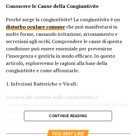
Conoscere le Cause della Congiuntivite
Perché sorge la congiuntivite? La congiuntivite è un
disturbo oculare comune
che può manifestarsi in
molte forme, causando irritazione, arrossamento e
secrezioni agli occhi. Comprendere le cause di questa
condizione può essere essenziale per prevenirne
l’insorgenza e gestirla in modo efficace. In questo
articolo, esploreremo le ragioni alla base della
congiuntivite e come affrontarle.
1. Infezioni Batteriche e Virali:
La causa più comune della congiuntivite è
rappresentata dalle infezioni batteriche o virali. Batteri
come lo Staphylococcus aureus e Streptococcus
CONTINUE READING
pneumoniae, o virus come l’adenovirus, possono
infettare la congiuntiva, la membrana sottile che copre
la parte bianca dell’occhio. Queste infezioni possono
YOU MAY LIKE