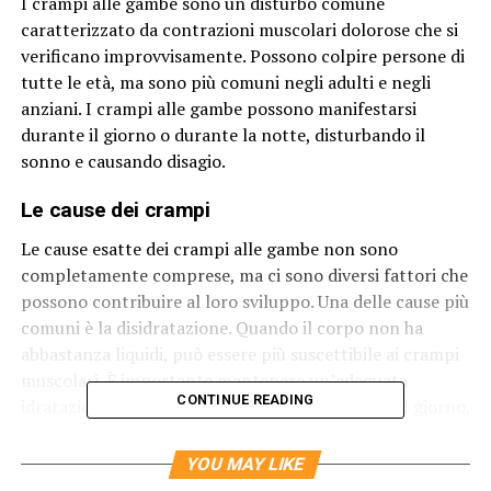
I crampi alle gambe sono un disturbo comune
caratterizzato da contrazioni muscolari dolorose che si
verificano improvvisamente. Possono colpire persone di
tutte le età, ma sono più comuni negli adulti e negli
anziani. I crampi alle gambe possono manifestarsi
durante il giorno o durante la notte, disturbando il
sonno e causando disagio.
Le cause dei crampi
Le cause esatte dei crampi alle gambe non sono
completamente comprese, ma ci sono diversi fattori che
possono contribuire al loro sviluppo. Una delle cause più
comuni è la disidratazione. Quando il corpo non ha
abbastanza liquidi, può essere più suscettibile ai crampi
muscolari. È importante mantenere un’adeguata
CONTINUE READING
idratazione bevendo abbastanza acqua durante il giorno,
specialmente se si pratica attività fisica o si è esposti a
temperature elevate.
YOU MAY LIKE