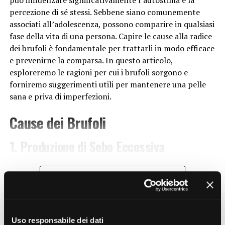
minerali e i combustibili fossili, aggrava
percezione di sé stessi. Sebbene siano comunemente
ulteriormente la crisi ambientale. Questo comporta
associati all’adolescenza, possono comparire in qualsiasi
uno squilibrio nei cicli naturali e una riduzione delle
fase della vita di una persona. Capire le cause alla radice
risorse disponibili per le generazioni future.
dei brufoli è fondamentale per trattarli in modo efficace
Urbanizzazione non sostenibile
: L’espansione
e prevenirne la comparsa. In questo articolo,
delle aree urbane senza un adeguato piano di
esploreremo le ragioni per cui i brufoli sorgono e
sviluppo sostenibile contribuisce alla distruzione
forniremo suggerimenti utili per mantenere una pelle
degli habitat naturali e alla perdita di biodiversità.
sana e priva di imperfezioni.
La cementificazione del territorio limita la capacità
Cause dei Brufoli
della natura di assorbire le emissioni di carbonio e
aumenta il rischio di eventi climatici estremi.
1. Produzione di Sebo Eccessiva
Effetti della ecoansia
La produzione eccessiva di sebo è una delle principali
Gli effetti della ecoansia si riflettono su scala globale e
CONTINUE READING
cause dei brufoli. Le ghiandole sebacee presenti nella
incidono su diversi aspetti della
vita
sul nostro pianeta.
pelle producono un olio chiamato sebo, che mantiene la
Alcuni dei principali effetti includono:
pelle idratata. Tuttavia, quando la produzione di sebo è
troppo elevata, i pori possono ostruirsi, creando un
SALUTE&BENESSERE
Perdita di biodiversità
: La distruzione degli
Uso responsabile dei dati