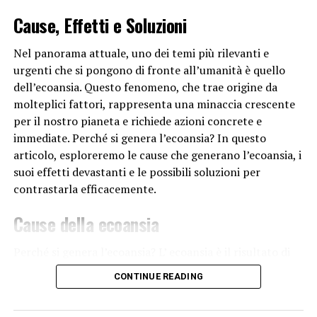
periferica, le malattie vascolari e l’insufficienza renale.
Cause, Effetti e Soluzioni
Queste condizioni possono influire sul normale flusso
sanguigno, sulla funzione nervosa e sull’equilibrio degli
Nel panorama attuale, uno dei temi più rilevanti e
elettroliti, aumentando la probabilità di crampi
urgenti che si pongono di fronte all’umanità è quello
muscolari.
dell’ecoansia. Questo fenomeno, che trae origine da
molteplici fattori, rappresenta una minaccia crescente
I crampi alle gambe possono anche essere causati da
per il nostro pianeta e richiede azioni concrete e
fattori esterni, come l’uso di calzature inadeguate,
immediate. Perché si genera l’ecoansia? In questo
l’esposizione al freddo o al caldo estremi, e l’eccessivo
articolo, esploreremo le cause che generano l’ecoansia, i
consumo di alcol o caffeina.
suoi effetti devastanti e le possibili soluzioni per
contrastarla efficacemente.
Come alleviare i crampi?
Per alleviare i crampi alle gambe, è possibile adottare
Cause della ecoansia
alcune misure preventive e di trattamento. Mantenere
un’adeguata idratazione, seguire una dieta equilibrata
Perché si genera l’ecoansia? L’ ecoansia è il risultato di
ricca di elettroliti, fare regolarmente stretching e
una serie di comportamenti umani
e pratiche
CONTINUE READING
riscaldamento prima dell’attività fisica, e indossare
industriali che mettono a repentaglio gli equilibri
calzature adeguate possono contribuire a ridurre il
naturali del nostro pianeta. Tra le principali cause,