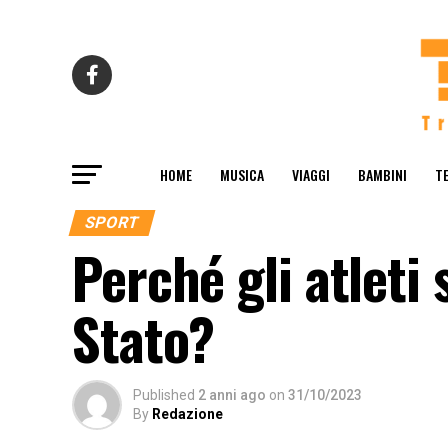
HOME
MUSICA
VIAGGI
BAMBINI
T
SPORT
Perché gli atleti 
Stato?
Published
2 anni ago
on
31/10/2023
By
Redazione