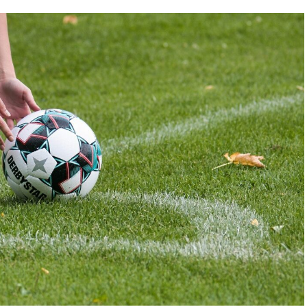
eristica, che si è rivelata essere la scelta ottimale
te ai giocatori di eseguire passaggi e calci con
 una palla rotonda. L’ovale fornisce una superficie
sentendo ai giocatori di afferrare saldamente la
ze.
buisce anche a rendere il gioco più imprevedibile.
e traiettorie prevedibili quando viene calciata o
in modi non convenzionali, creando situazioni di