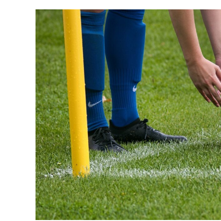
del pallone da rugby con la sua forma caratt
per le esigenze del gioco.
Vantaggi della forma ovale
1. Migliore controllo di palla
La forma ovale del pallone da rugby consen
maggiore precisione e controllo rispetto a
più ampia per il contatto con le mani, con
palla e manipolarla secondo le loro esigen
2. Maggiore imprevedibilità
La forma ovale del pallone da rugby contri
A differenza di una palla sferica, che segu
passata, un pallone ovale può rimbalzare 
gioco più dinamiche e interessanti.