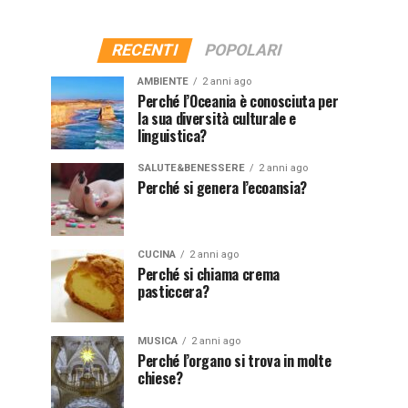
RECENTI
POPOLARI
AMBIENTE
2 anni ago
Perché l’Oceania è conosciuta per
la sua diversità culturale e
linguistica?
SALUTE&BENESSERE
2 anni ago
Perché si genera l’ecoansia?
CUCINA
2 anni ago
Perché si chiama crema
pasticcera?
MUSICA
2 anni ago
Perché l’organo si trova in molte
chiese?