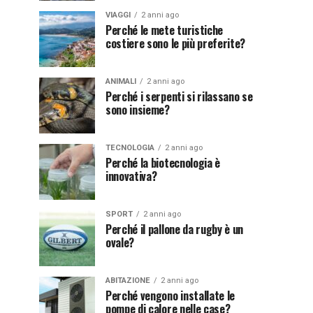
VIAGGI
2 anni ago
Perché le mete turistiche
costiere sono le più preferite?
ANIMALI
2 anni ago
Perché i serpenti si rilassano se
sono insieme?
TECNOLOGIA
2 anni ago
Perché la biotecnologia è
innovativa?
SPORT
2 anni ago
Perché il pallone da rugby è un
ovale?
ABITAZIONE
2 anni ago
Perché vengono installate le
pompe di calore nelle case?