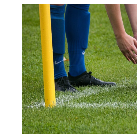
del pallone da rugby con la sua forma caratt
per le esigenze del gioco.
Vantaggi della forma ovale
1. Migliore controllo di palla
La forma ovale del pallone da rugby consen
maggiore precisione e controllo rispetto a
più ampia per il contatto con le mani, con
palla e manipolarla secondo le loro esigen
2. Maggiore imprevedibilità
La forma ovale del pallone da rugby contri
A differenza di una palla sferica, che segu
passata, un pallone ovale può rimbalzare 
gioco più dinamiche e interessanti.