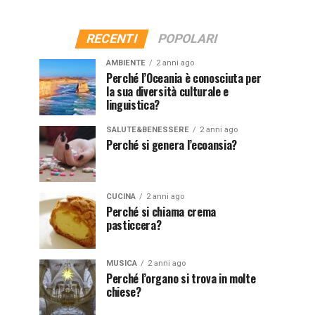
RECENTI
POPOLARI
AMBIENTE
2 anni ago
Perché l’Oceania è conosciuta per
la sua diversità culturale e
linguistica?
SALUTE&BENESSERE
2 anni ago
Perché si genera l’ecoansia?
CUCINA
2 anni ago
Perché si chiama crema
pasticcera?
MUSICA
2 anni ago
Perché l’organo si trova in molte
chiese?