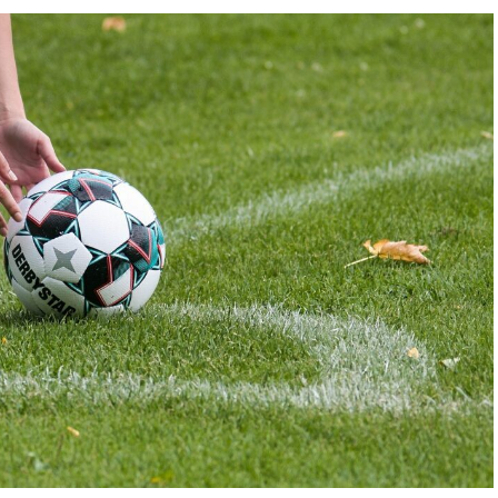
eristica, che si è rivelata essere la scelta ottimale
te ai giocatori di eseguire passaggi e calci con
 una palla rotonda. L’ovale fornisce una superficie
sentendo ai giocatori di afferrare saldamente la
ze.
buisce anche a rendere il gioco più imprevedibile.
e traiettorie prevedibili quando viene calciata o
in modi non convenzionali, creando situazioni di