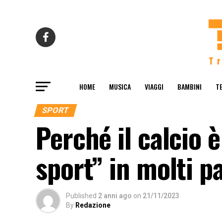
HOME
MUSICA
VIAGGI
BAMBINI
T
SPORT
Perché il calcio è
sport” in molti p
Published
2 anni ago
on
21/11/2023
By
Redazione