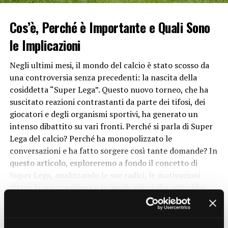
caratterizzava questo
sport
. I giocatori si resero conto
che una palla più allungata e ovale avrebbe potuto
Cos’è, Perché è Importante e Quali Sono
offrire un maggiore controllo e precisione nei passaggi e
le Implicazioni
nei calci. Questo ha portato all’introduzione del pallone
da rugby con la sua forma caratteristica, che si è rivelata
Negli ultimi mesi, il mondo del calcio è stato scosso da
essere la scelta ottimale per le esigenze del gioco.
una controversia senza precedenti: la nascita della
cosiddetta “Super Lega”. Questo nuovo torneo, che ha
Vantaggi della forma ovale
suscitato reazioni contrastanti da parte dei tifosi, dei
giocatori e degli organismi sportivi, ha generato un
1. Migliore controllo di palla
intenso dibattito su vari fronti. Perché si parla di Super
Lega del calcio? Perché ha monopolizzato le
La forma ovale del pallone da rugby consente ai
conversazioni e ha fatto sorgere così tante domande? In
giocatori di eseguire passaggi e calci con maggiore
questo articolo, esploreremo a fondo il concetto di
precisione e controllo rispetto a una palla rotonda.
Super Lega, analizzando le sue radici, le motivazioni
L’ovale fornisce una superficie più ampia per il contatto
dietro la sua creazione e le implicazioni che potrebbe
con le mani, consentendo ai giocatori di afferrare
avere sul mondo del calcio.
saldamente la palla e manipolarla secondo le loro
CONTINUE READING
esigenze.
Cos’è la Super Lega del Calcio?