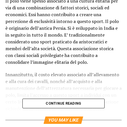
Il polo viene spesso associato a una cultura elitaria per
via di una combinazione di fattori storici, sociali ed
economici. Essi hanno contribuito a creare una
percezione di esclusività intorno a questo sport. Il polo
è originario dell’antica Persia. Si è sviluppato in India e
in seguito in tutto il mondo. E’ tradizionalmente
considerato uno sport praticato da aristocratici e
membri dell’alta società. Questa associazione storica
con classi sociali privilegiate ha contribuito a
consolidare l’immagine elitaria del polo.
Innanzitutto, il costo elevato associato all’allevamento
e alla cura dei cavalli, nonché all’acquisto e alla
manutenzione dell’attrezzatura necessaria per giocare a
polo, limita l’accesso a questo sport a individui con un
certo livello di benessere finanziario. La partecipazione
CONTINUE READING
richiede un investimento significativo non solo in
termini di tempo e denaro, ma anche in termini di
YOU MAY LIKE
conoscenza e competenza nel mondo equestre.