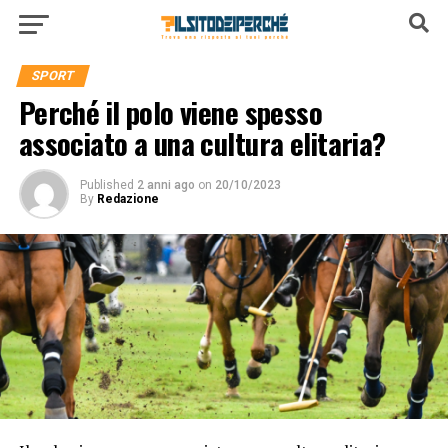
SPORT
Perché il polo viene spesso
associato a una cultura elitaria?
Published
2 anni ago
on
20/10/2023
By
Redazione