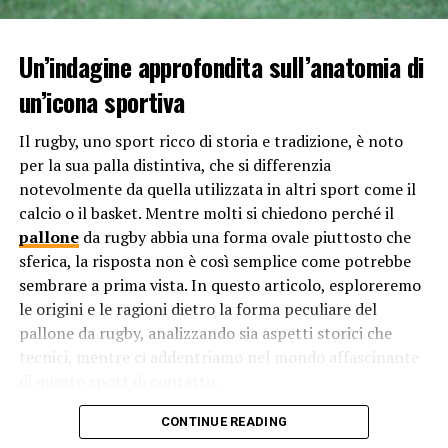
percezione.
Un’indagine approfondita sull’anatomia di
Va notato, tuttavia, che negli ultimi anni ci sono stati
sforzi per rendere il polo più accessibile a un pubblico
un’icona sportiva
più ampio. Esistono programmi di formazione, eventi
pubblici e iniziative per coinvolgere nuovi giocatori
Il rugby, uno sport ricco di storia e tradizione, è noto
provenienti da diverse fasce sociali ed economiche.
per la sua palla distintiva, che si differenzia
Nonostante ciò, l’associazione del polo con l’élite
notevolmente da quella utilizzata in altri sport come il
sociale e economica rimane una caratteristica
calcio o il basket. Mentre molti si chiedono perché il
predominante della sua immagine pubblica.
pallone
da rugby abbia una forma ovale piuttosto che
sferica, la risposta non è così semplice come potrebbe
sembrare a prima vista. In questo articolo, esploreremo
RELATED TOPICS:
le origini e le ragioni dietro la forma peculiare del
UP NEXT
pallone da rugby, analizzando sia aspetti storici che
Perché il polo è spesso chiamato “il gioco dei re”?
tecnici, mentre ci addentriamo nel mondo affascinante
DON'T MISS
di questo sport di contatto.
Perché le Olimpiadi vengono celebrate ogni quattro
anni?
Le origini del pallone da rugby: Un
CONTINUE READING