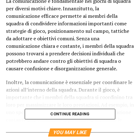
La comunicazione è fondamentale nei giochi di squadra
per diversi motivi chiave. Innanzitutto, la
comunicazione efficace permette ai membri della
squadra di condividere informazioni importanti come
strategie di gioco, posizionamento sul campo, tattiche
da adottare e obiettivi comuni. Senza una
comunicazione chiara e costante, i membri della squadra
possono trovarsi a prendere decisioni individuali che
potrebbero andare contro gli obiettivi di squadra o
causare confusione e disorganizzazione generale.
Inoltre, la comunicazione è essenziale per coordinare le
azioni all’interno della squadra. Durante il gioco, è
importante che i membri della squadra si coordinino tra
loro per massimizzare le loro prestazioni. Ad esempio, in
uno sport di squadra come il calcio, una comunicazione
CONTINUE READING
costante può consentire ai giocatori di segnalare le
proprie posizioni, richiedere il passaggio della palla o
YOU MAY LIKE
fornire istruzioni su come attaccare o difendere. Questo