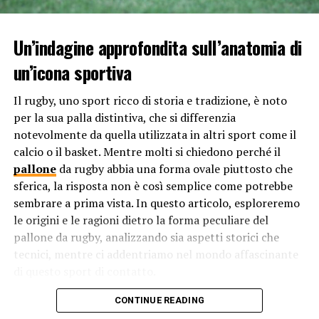
Attraverso la condivisione di esperienze, feedback e
consigli, i membri della squadra possono imparare dagli
Un’indagine approfondita sull’anatomia di
errori commessi e migliorare le proprie prestazioni. La
un’icona sportiva
comunicazione aperta e onesta permette di creare un
ambiente in cui gli individui si sentono a proprio agio nel
Il rugby, uno sport ricco di storia e tradizione, è noto
discutere dei propri punti di forza e delle aree in cui
per la sua palla distintiva, che si differenzia
possono migliorare. Ciò favorisce la crescita individuale
notevolmente da quella utilizzata in altri sport come il
e collettiva, portando a un miglioramento complessivo
calcio o il basket. Mentre molti si chiedono perché il
delle prestazioni della squadra nel tempo.
pallone
da rugby abbia una forma ovale piuttosto che
Infine, la comunicazione efficace all’interno di una
sferica, la risposta non è così semplice come potrebbe
squadra può contribuire a costruire un senso di unità e
sembrare a prima vista. In questo articolo, esploreremo
coesione. Quando i membri della squadra si sentono
le origini e le ragioni dietro la forma peculiare del
ascoltati, compresi e inclusi nelle decisioni di squadra,
pallone da rugby, analizzando sia aspetti storici che
sono più propensi a impegnarsi attivamente e a lavorare
tecnici, mentre ci addentriamo nel mondo affascinante
insieme verso un obiettivo comune. La comunicazione
di questo sport di contatto.
può creare un legame tra i membri della squadra,
Le origini del pallone da rugby: Un
CONTINUE READING
rafforzando il senso di fiducia reciproca e di