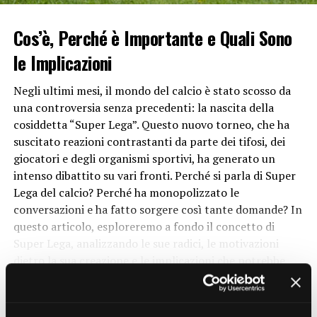
caratterizzava questo
sport
. I giocatori si resero conto
che una palla più allungata e ovale avrebbe potuto
Cos’è, Perché è Importante e Quali Sono
offrire un maggiore controllo e precisione nei passaggi e
le Implicazioni
nei calci. Questo ha portato all’introduzione del pallone
da rugby con la sua forma caratteristica, che si è rivelata
Negli ultimi mesi, il mondo del calcio è stato scosso da
essere la scelta ottimale per le esigenze del gioco.
una controversia senza precedenti: la nascita della
cosiddetta “Super Lega”. Questo nuovo torneo, che ha
Vantaggi della forma ovale
suscitato reazioni contrastanti da parte dei tifosi, dei
giocatori e degli organismi sportivi, ha generato un
1. Migliore controllo di palla
intenso dibattito su vari fronti. Perché si parla di Super
Lega del calcio? Perché ha monopolizzato le
La forma ovale del pallone da rugby consente ai
conversazioni e ha fatto sorgere così tante domande? In
giocatori di eseguire passaggi e calci con maggiore
questo articolo, esploreremo a fondo il concetto di
precisione e controllo rispetto a una palla rotonda.
Super Lega, analizzando le sue radici, le motivazioni
L’ovale fornisce una superficie più ampia per il contatto
dietro la sua creazione e le implicazioni che potrebbe
con le mani, consentendo ai giocatori di afferrare
avere sul mondo del calcio.
saldamente la palla e manipolarla secondo le loro
CONTINUE READING
esigenze.
Cos’è la Super Lega del Calcio?