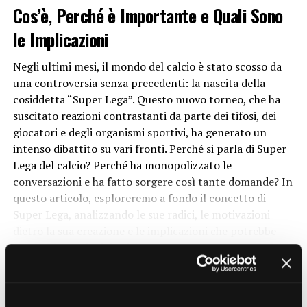
che una palla più allungata e ovale avrebbe potuto
Cos’è, Perché è Importante e Quali Sono
offrire un maggiore controllo e precisione nei passaggi e
le Implicazioni
nei calci. Questo ha portato all’introduzione del pallone
da rugby con la sua forma caratteristica, che si è rivelata
Negli ultimi mesi, il mondo del calcio è stato scosso da
essere la scelta ottimale per le esigenze del gioco.
una controversia senza precedenti: la nascita della
cosiddetta “Super Lega”. Questo nuovo torneo, che ha
Vantaggi della forma ovale
suscitato reazioni contrastanti da parte dei tifosi, dei
giocatori e degli organismi sportivi, ha generato un
1. Migliore controllo di palla
intenso dibattito su vari fronti. Perché si parla di Super
Lega del calcio? Perché ha monopolizzato le
La forma ovale del pallone da rugby consente ai
conversazioni e ha fatto sorgere così tante domande? In
giocatori di eseguire passaggi e calci con maggiore
questo articolo, esploreremo a fondo il concetto di
precisione e controllo rispetto a una palla rotonda.
Super Lega, analizzando le sue radici, le motivazioni
L’ovale fornisce una superficie più ampia per il contatto
dietro la sua creazione e le implicazioni che potrebbe
con le mani, consentendo ai giocatori di afferrare
avere sul mondo del calcio.
saldamente la palla e manipolarla secondo le loro
CONTINUE READING
esigenze.
Cos’è la Super Lega del Calcio?
2. Maggiore imprevedibilità