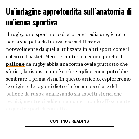
internazionali.
Un’indagine approfondita sull’anatomia di
È importante sottolineare che il nome “Hellas Verona” è
un’icona sportiva
una scelta consapevole fatta dai fondatori del club molti
anni fa. Mentre il calcio è un gioco che coinvolge
Il rugby, uno sport ricco di storia e tradizione, è noto
competizione e rivalità, il nome del club è un’omaggio
per la sua palla distintiva, che si differenzia
all’identità storica e culturale di Verona. Ecco perché
notevolmente da quella utilizzata in altri sport come il
l’Hellas Verona è diventato un nome noto e rispettato
calcio o il basket. Mentre molti si chiedono perché il
nel calcio italiano e continua a evocare un senso di
pallone
da rugby abbia una forma ovale piuttosto che
tradizione e orgoglio per la città e i suoi abitanti.
sferica, la risposta non è così semplice come potrebbe
sembrare a prima vista. In questo articolo, esploreremo
RELATED TOPICS:
le origini e le ragioni dietro la forma peculiare del
UP NEXT
pallone da rugby, analizzando sia aspetti storici che
Perché scegliere il Judo per i nostri figli?
tecnici, mentre ci addentriamo nel mondo affascinante
di questo sport di contatto.
DON'T MISS
Perché il rafting è una disciplina sportiva?
Le origini del pallone da rugby: Un
CONTINUE READING
viaggio nel tempo