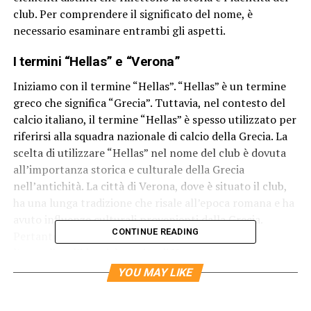
club. Per comprendere il significato del nome, è
necessario esaminare entrambi gli aspetti.
I termini “Hellas” e “Verona”
Iniziamo con il termine “Hellas”. “Hellas” è un termine
greco che significa “Grecia”. Tuttavia, nel contesto del
calcio italiano, il termine “Hellas” è spesso utilizzato per
riferirsi alla squadra nazionale di calcio della Grecia. La
scelta di utilizzare “Hellas” nel nome del club è dovuta
all’importanza storica e culturale della Grecia
nell’antichità. La città di Verona, dove è situato il club,
ha una lunga tradizione che risale all’epoca romana e ha
avuto influenze culturali provenienti dalla Grecia.
CONTINUE READING
Pertanto, l’uso di “Hellas” nel nome sottolinea
l’orgoglio e l’identità storica di Verona.
YOU MAY LIKE
Il secondo elemento del nome è “Verona”. Verona è una
città situata nella regione del Veneto, nel nord Italia, ed