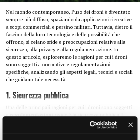
approcci nella lotta contro il cancro. Terapie come
RELATED TOPICS:
l’immunoterapia, che sfruttano il sistema immunitario
Nel mondo contemporaneo, l’uso dei droni è diventato
del paziente per combattere il cancro, stanno
sempre più diffuso, spaziando da applicazioni ricreative
UP NEXT
Perché consumiamo molta plastica?
dimostrando un enorme potenziale nel migliorare le
a scopi commerciali e persino militari. Tuttavia, dietro il
prospettive di sopravvivenza e ridurre gli effetti
fascino della loro tecnologia e delle possibilità che
DON'T MISS
collaterali dei trattamenti tradizionali come la
Perché la connettività Internet è essenziale per il
offrono, si celano sfide e preoccupazioni relative alla
funzionamento di molte tecnologie moderne?
chemioterapia.
sicurezza, alla privacy e alla regolamentazione. In
questo articolo, esploreremo le ragioni per cui i droni
Impatto sull’Ambiente e
sono soggetti a normative e regolamentazioni
specifiche, analizzando gli aspetti legali, tecnici e sociali
sull’Agricoltura
che guidano tale necessità.
La biotecnologia non è solo una forza di cambiamento
1. Sicurezza pubblica
nel settore della salute, ma ha anche un impatto
significativo sull’ambiente e sull’agricoltura. Attraverso
Una delle principali ragioni per cui i droni sono soggetti
la modifica genetica delle piante, gli scienziati sono in
a
regolamentazioni
rigide è la sicurezza pubblica. I
grado di sviluppare varietà più resistenti alle malattie e
droni, soprattutto quelli di dimensioni maggiori
agli agenti atmosferici avversi, riducendo la dipendenza
CONTINUE READING
utilizzati per scopi commerciali, possono costituire un
dai pesticidi e aumentando la resa dei raccolti. Questo
rischio per le persone e le proprietà se non utilizzati