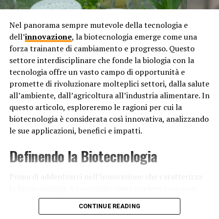
dati concreti.
Automazione
: Puoi automatizzare molte fasi del
Nel panorama sempre mutevole della tecnologia e
processo di email marketing, come l’invio di
dell’
innovazione
, la biotecnologia emerge come una
messaggi di benvenuto, sequenze di follow-up e
forza trainante di cambiamento e progresso. Questo
promozioni stagionali. Questo ti consente di
settore interdisciplinare che fonde la biologia con la
risparmiare tempo prezioso e assicurarti che i
tecnologia offre un vasto campo di opportunità e
tuoi messaggi vengano recapitati in modo
promette di rivoluzionare molteplici settori, dalla salute
tempestivo.
all’ambiente, dall’agricoltura all’industria alimentare. In
Costruzione del marchio
: Utilizzando il tuo stile
questo articolo, esploreremo le ragioni per cui la
visivo e la tua voce unica in ogni email, puoi
biotecnologia è considerata così innovativa, analizzando
costruire gradualmente un marchio riconoscibile
le sue applicazioni, benefici e impatti.
e affidabile. Questo contribuirà a migliorare la
Definendo la Biotecnologia
percezione della tua azienda da parte del
pubblico.
Prima di addentrarci nell’innovazione che caratterizza
Ritorno sull’investimento (ROI)
: L’email
la biotecnologia, è essenziale comprendere cosa essa
marketing ha dimostrato di offrire uno dei
significhi. La biotecnologia è un campo vasto e
migliori ROI tra tutte le forme di marketing
CONTINUE READING
interdisciplinare che utilizza organismi viventi, sistemi
digitale. Quando viene eseguito correttamente,