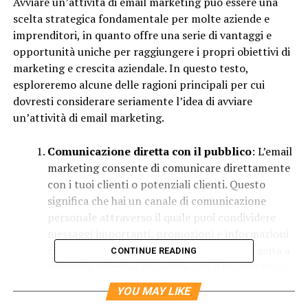
Avviare un’attività di email marketing può essere una
scelta strategica fondamentale per molte aziende e
imprenditori, in quanto offre una serie di vantaggi e
opportunità uniche per raggiungere i propri obiettivi di
marketing e crescita aziendale. In questo testo,
esploreremo alcune delle ragioni principali per cui
dovresti considerare seriamente l’idea di avviare
un’attività di email marketing.
Comunicazione diretta con il pubblico
: L’email
marketing consente di comunicare direttamente
con i tuoi clienti o potenziali clienti. Questo
significa che hai un canale di comunicazione
personale attraverso il quale puoi condividere
messaggi importanti, promozioni e informazioni
rilevanti. Questa comunicazione diretta ti aiuta a
CONTINUE READING
costruire relazioni più solide con il tuo pubblico.
Costi relativamente bassi
: Rispetto ad altre
YOU MAY LIKE
forme di marketing, l’email marketing è