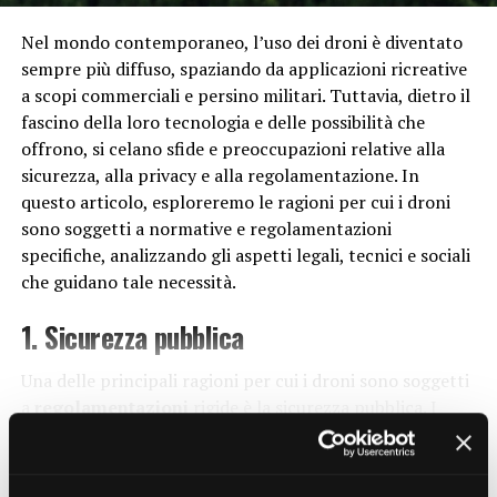
approcci nella lotta contro il cancro. Terapie come
l’immunoterapia, che sfruttano il sistema immunitario
Nel mondo contemporaneo, l’uso dei droni è diventato
del paziente per combattere il cancro, stanno
sempre più diffuso, spaziando da applicazioni ricreative
dimostrando un enorme potenziale nel migliorare le
a scopi commerciali e persino militari. Tuttavia, dietro il
prospettive di sopravvivenza e ridurre gli effetti
fascino della loro tecnologia e delle possibilità che
collaterali dei trattamenti tradizionali come la
offrono, si celano sfide e preoccupazioni relative alla
chemioterapia.
sicurezza, alla privacy e alla regolamentazione. In
questo articolo, esploreremo le ragioni per cui i droni
Impatto sull’Ambiente e
sono soggetti a normative e regolamentazioni
specifiche, analizzando gli aspetti legali, tecnici e sociali
sull’Agricoltura
che guidano tale necessità.
La biotecnologia non è solo una forza di cambiamento
1. Sicurezza pubblica
nel settore della salute, ma ha anche un impatto
significativo sull’ambiente e sull’agricoltura. Attraverso
Una delle principali ragioni per cui i droni sono soggetti
la modifica genetica delle piante, gli scienziati sono in
a
regolamentazioni
rigide è la sicurezza pubblica. I
grado di sviluppare varietà più resistenti alle malattie e
droni, soprattutto quelli di dimensioni maggiori
agli agenti atmosferici avversi, riducendo la dipendenza
CONTINUE READING
utilizzati per scopi commerciali, possono costituire un
dai pesticidi e aumentando la resa dei raccolti. Questo
rischio per le persone e le proprietà se non utilizzati