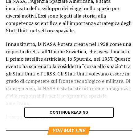
La NASA, l’Agenzia Spaziale Americana, è stata
incaricata dello sviluppo dei viaggi nello spazio per
diversi motivi. Essi sono legati alla storia, alla
competenza scientifica e all’importanza strategica degli
Stati Uniti nel settore spaziale.
Innanzitutto, la NASA è stata creata nel 1958 come una
risposta diretta all’Unione Sovietica, che aveva lanciato
il primo satellite artificiale, lo Sputnik, nel 1957. Questo
evento ha scatenato la cosiddetta “corsa allo spazio” tra
gli Stati Uniti e l’URSS. Gli Stati Uniti volevano essere in
grado di competere sul fronte tecnologico e militare. Di
conseguenza, la NASA è stata istituita come un’agenzia
civile responsabile per il programma spaziale
americano.
CONTINUE READING
I viaggi nello spazio
Oltre alla competizione strategica con l’URSS, la NASA
YOU MAY LIKE
è stata incaricata di sviluppare i viaggi nello spazio per