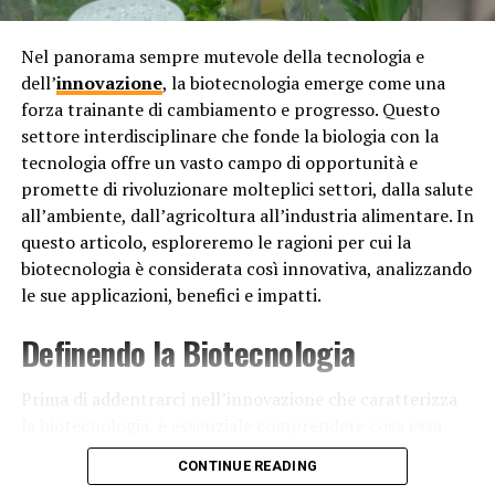
Il ruolo strategico della NASA
Nel panorama sempre mutevole della tecnologia e
dell’
innovazione
, la biotecnologia emerge come una
Infine, la NASA svolge un ruolo strategico per gli Stati
forza trainante di cambiamento e progresso. Questo
Uniti sul palcoscenico globale. Essa rappresenta il paese
settore interdisciplinare che fonde la biologia con la
come un leader nella tecnologia spaziale e nel settore
tecnologia offre un vasto campo di opportunità e
dell’esplorazione. Il fatto che gli Stati Uniti abbiano una
promette di rivoluzionare molteplici settori, dalla salute
presenza attiva nello spazio è importante dal punto di
all’ambiente, dall’agricoltura all’industria alimentare. In
vista politico, economico e di sicurezza. Essere
questo articolo, esploreremo le ragioni per cui la
all’avanguardia nella ricerca e nello sviluppo spaziale
biotecnologia è considerata così innovativa, analizzando
consente agli Stati Uniti di influenzare le norme e le
le sue applicazioni, benefici e impatti.
politiche internazionali nel settore spaziale, nonché di
mantenere una posizione di forza e di sicurezza.
Definendo la Biotecnologia
In conclusione, la NASA è preposta allo sviluppo dei
viaggi nello spazio per una combinazione di motivi
Prima di addentrarci nell’innovazione che caratterizza
storici, scientifici e strategici. La sua missione è quella di
la biotecnologia, è essenziale comprendere cosa essa
esplorare l’universo, promuovere la ricerca scientifica e
significhi. La biotecnologia è un campo vasto e
CONTINUE READING
tecnologica, nonché rappresentare gli Stati Uniti come
interdisciplinare che utilizza organismi viventi, sistemi