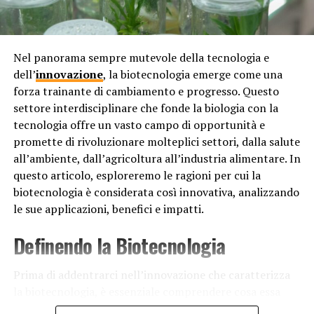
spesso una miscela speciale di pigmenti che offre
resistenza all’abrasione, alla corrosione e all’attacco di
organismi marini come alghe e molluschi. Questa
Nel panorama sempre mutevole della tecnologia e
protezione è cruciale per mantenere l’integrità
dell’
innovazione
, la biotecnologia emerge come una
strutturale della nave nel tempo e per ridurre i costi di
forza trainante di cambiamento e progresso. Questo
manutenzione.
settore interdisciplinare che fonde la biologia con la
tecnologia offre un vasto campo di opportunità e
In conclusione, lo scafo delle navi è dipinto di rosso
promette di rivoluzionare molteplici settori, dalla salute
sotto la soglia di galleggiamento per una combinazione
all’ambiente, dall’agricoltura all’industria alimentare. In
di motivi pratici, simbolici e tecnici. Il colore rosso
questo articolo, esploreremo le ragioni per cui la
garantisce una maggiore visibilità e sicurezza in mare,
biotecnologia è considerata così innovativa, analizzando
rappresenta la tradizione marittima e fornisce una
le sue applicazioni, benefici e impatti.
protezione efficace contro la corrosione e l’erosione.
Questa pratica è stata consolidata nel corso dei secoli e
Definendo la Biotecnologia
continua ad essere utilizzata per la manutenzione e la
sicurezza delle navi in tutto il mondo.
Prima di addentrarci nell’innovazione che caratterizza
la biotecnologia, è essenziale comprendere cosa essa
RELATED TOPICS:
significhi. La biotecnologia è un campo vasto e