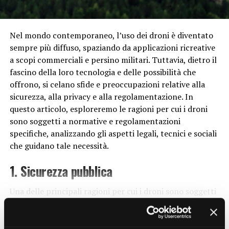
Inoltre, la biotecnologia sta aprendo la strada a nuovi
approcci nella lotta contro il cancro. Terapie come
l’immunoterapia, che sfruttano il sistema immunitario
Nel mondo contemporaneo, l’uso dei droni è diventato
del paziente per combattere il cancro, stanno
sempre più diffuso, spaziando da applicazioni ricreative
dimostrando un enorme potenziale nel migliorare le
a scopi commerciali e persino militari. Tuttavia, dietro il
prospettive di sopravvivenza e ridurre gli effetti
fascino della loro tecnologia e delle possibilità che
collaterali dei trattamenti tradizionali come la
offrono, si celano sfide e preoccupazioni relative alla
chemioterapia.
sicurezza, alla privacy e alla regolamentazione. In
questo articolo, esploreremo le ragioni per cui i droni
Impatto sull’Ambiente e
sono soggetti a normative e regolamentazioni
specifiche, analizzando gli aspetti legali, tecnici e sociali
sull’Agricoltura
che guidano tale necessità.
La biotecnologia non è solo una forza di cambiamento
1. Sicurezza pubblica
nel settore della salute, ma ha anche un impatto
significativo sull’ambiente e sull’agricoltura. Attraverso
Una delle principali ragioni per cui i droni sono soggetti
la modifica genetica delle piante, gli scienziati sono in
a
regolamentazioni
rigide è la sicurezza pubblica. I
grado di sviluppare varietà più resistenti alle malattie e
droni, soprattutto quelli di dimensioni maggiori
agli agenti atmosferici avversi, riducendo la dipendenza
CONTINUE READING
utilizzati per scopi commerciali, possono costituire un