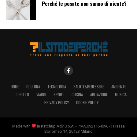
Perché le posate non sanno di niente?
una priorità assoluta per l’industria dell’aviazione e le
procedure di evacuazione sono progettate per garantire
la massima protezione dei passeggeri e dell’equipaggio
in situazioni critiche. Seguire le istruzioni
dell’equipaggio e mantenere la calma sono
fondamentali per affrontare con successo
un’evacuazione aerea e garantire la sicurezza di tutti a
bordo.
HOME
CULTURA
TECNOLOGIA
SALUTE&BENESSERE
AMBIENTE
DIRITTO
VIAGGI
SPORT
CUCINA
ABITAZIONE
MUSICA
PRIVACY POLICY
COOKIE POLICY
Made with
in Ketchup Adv S.p.A. - PIVA.09211640967 | Piazza
Borromeo 14, 20123 Milano