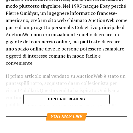
modo piuttosto singolare. Nel 1995 nacque Ebay perché
Pierre Omidyar, un ingegnere informatico francese-
americano, creò un sito web chiamato AuctionWeb come
parte di un progetto personale. L’obiettivo principale di
AuctionWeb non era inizialmente quello di creare un
gigante del commercio online, ma piuttosto di creare
uno spazio online dove le persone potessero scambiare
oggetti di interesse comune in modo facile e
conveniente.
Il primo articolo mai venduto su AuctionWeb è stato un
puntaspilli rotto, acquistato da un collezionista per
circa 14 dollari. Questa vendita ha ispirato Omidyar a
continuare a sviluppare il sito web e ad aprirlo al
CONTINUE READING
pubblico. Man mano che il sito cresceva, le persone
iniziarono a scambiare una vasta gamma di oggetti, dai
YOU MAY LIKE
giocattoli alle auto, dai libri agli oggetti da collezione.
Questa varietà di prodotti e l’approccio innovativo alle