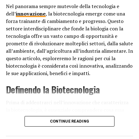
reciprocamente sulla base delle loro esperienze di
Nel panorama sempre mutevole della tecnologia e
transazione. Questo sistema ha contribuito a creare
dell’
innovazione
, la biotecnologia emerge come una
fiducia tra gli utenti e a garantire un ambiente di
forza trainante di cambiamento e progresso. Questo
compravendita più sicuro.
settore interdisciplinare che fonde la biologia con la
tecnologia offre un vasto campo di opportunità e
Le acquisizioni strategiche
promette di rivoluzionare molteplici settori, dalla salute
all’ambiente, dall’agricoltura all’industria alimentare. In
Oltre alla sua innovativa piattaforma di aste online,
questo articolo, esploreremo le ragioni per cui la
eBay ha continuato a crescere attraverso acquisizioni
biotecnologia è considerata così innovativa, analizzando
strategiche. Nel 2002, eBay ha acquisito PayPal, un
le sue applicazioni, benefici e impatti.
sistema di pagamento online, che ha semplificato
ulteriormente il processo di transazione per gli utenti
Definendo la Biotecnologia
del sito. Questa integrazione ha reso eBay ancora più
accessibile e affidabile per milioni di acquirenti e
Prima di addentrarci nell’innovazione che caratterizza
venditori in tutto il mondo.
la biotecnologia, è essenziale comprendere cosa essa
Negli anni successivi, eBay ha continuato a espandersi
significhi. La biotecnologia è un campo vasto e
CONTINUE READING
introducendo nuove categorie di prodotti, migliorando
interdisciplinare che utilizza organismi viventi, sistemi
l’esperienza degli utenti attraverso aggiornamenti
biologici o derivati di essi per sviluppare o modificare