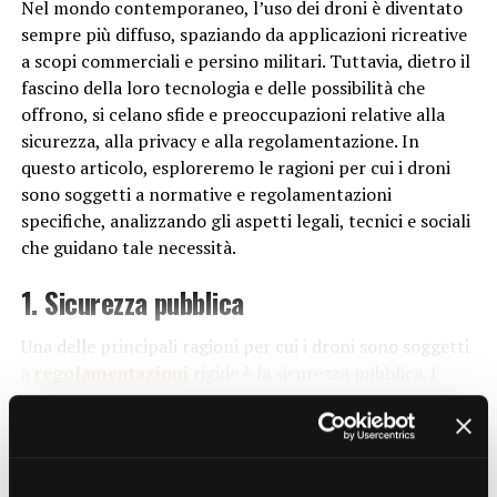
l’immunoterapia, che sfruttano il sistema immunitario
Nel mondo contemporaneo, l’uso dei droni è diventato
DON'T MISS
del paziente per combattere il cancro, stanno
sempre più diffuso, spaziando da applicazioni ricreative
Perché i motori diesel sono noti per la loro efficienza?
dimostrando un enorme potenziale nel migliorare le
a scopi commerciali e persino militari. Tuttavia, dietro il
prospettive di sopravvivenza e ridurre gli effetti
fascino della loro tecnologia e delle possibilità che
collaterali dei trattamenti tradizionali come la
offrono, si celano sfide e preoccupazioni relative alla
chemioterapia.
sicurezza, alla privacy e alla regolamentazione. In
questo articolo, esploreremo le ragioni per cui i droni
Impatto sull’Ambiente e
sono soggetti a normative e regolamentazioni
specifiche, analizzando gli aspetti legali, tecnici e sociali
sull’Agricoltura
che guidano tale necessità.
La biotecnologia non è solo una forza di cambiamento
1. Sicurezza pubblica
nel settore della salute, ma ha anche un impatto
significativo sull’ambiente e sull’agricoltura. Attraverso
Una delle principali ragioni per cui i droni sono soggetti
la modifica genetica delle piante, gli scienziati sono in
a
regolamentazioni
rigide è la sicurezza pubblica. I
grado di sviluppare varietà più resistenti alle malattie e
droni, soprattutto quelli di dimensioni maggiori
agli agenti atmosferici avversi, riducendo la dipendenza
CONTINUE READING
utilizzati per scopi commerciali, possono costituire un
dai pesticidi e aumentando la resa dei raccolti. Questo
rischio per le persone e le proprietà se non utilizzati
non solo contribuisce a garantire la sicurezza
correttamente. Incidenti come collisioni con aeromobili