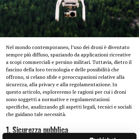
genetiche di alcune malattie ereditarie, offrendo
speranza a milioni di persone affette da patologie
genetiche.
Inoltre, la biotecnologia sta aprendo la strada a nuovi
approcci nella lotta contro il cancro. Terapie come
l’immunoterapia, che sfruttano il sistema immunitario
Nel mondo contemporaneo, l’uso dei droni è diventato
del paziente per combattere il cancro, stanno
sempre più diffuso, spaziando da applicazioni ricreative
dimostrando un enorme potenziale nel migliorare le
a scopi commerciali e persino militari. Tuttavia, dietro il
prospettive di sopravvivenza e ridurre gli effetti
fascino della loro tecnologia e delle possibilità che
collaterali dei trattamenti tradizionali come la
offrono, si celano sfide e preoccupazioni relative alla
chemioterapia.
sicurezza, alla privacy e alla regolamentazione. In
questo articolo, esploreremo le ragioni per cui i droni
Impatto sull’Ambiente e
sono soggetti a normative e regolamentazioni
specifiche, analizzando gli aspetti legali, tecnici e sociali
sull’Agricoltura
che guidano tale necessità.
La biotecnologia non è solo una forza di cambiamento
1. Sicurezza pubblica
nel settore della salute, ma ha anche un impatto