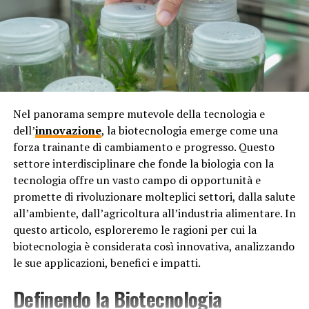
Una transizione lunga per un cambiamento
sostenibile
Terzo, la transizione verso veicoli elettrici offre
opportunità economiche e di lavoro. L’industria delle
auto elettriche e delle tecnologie associate sta
crescendo rapidamente, creando nuovi posti di lavoro e
stimolando l’innovazione nel settore. Questo spinge
Nel panorama sempre mutevole della tecnologia e
molti paesi e aziende a investire nella ricerca e nello
dell’
innovazione
, la biotecnologia emerge come una
sviluppo di tecnologie legate alla mobilità sostenibile,
forza trainante di cambiamento e progresso. Questo
portando a una maggiore competitività e crescita
settore interdisciplinare che fonde la biologia con la
economica.
tecnologia offre un vasto campo di opportunità e
promette di rivoluzionare molteplici settori, dalla salute
Infine, la decisione di smettere la produzione di auto a
all’ambiente, dall’agricoltura all’industria alimentare. In
benzina riflette anche un cambiamento nelle preferenze
questo articolo, esploreremo le ragioni per cui la
dei consumatori. Sempre più persone sono consapevoli
biotecnologia è considerata così innovativa, analizzando
dell’importanza della sostenibilità e dell’ambiente,
le sue applicazioni, benefici e impatti.
scegliendo prodotti e servizi che hanno un impatto
ridotto sull’ecosistema. Le auto elettriche
Definendo la Biotecnologia
rappresentano una scelta eco-friendly, e molti