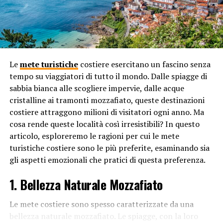
2. Istruzione di Qualità e Centri di
Eccellenza
Un altro motivo per cui gli
Stati Uniti
sono noti come la
Le
mete turistiche
costiere esercitano un fascino senza
terra delle opportunità è il loro sistema educativo di
tempo su viaggiatori di tutto il mondo. Dalle spiagge di
alta qualità e la presenza di numerosi centri di
sabbia bianca alle scogliere impervie, dalle acque
eccellenza. Le università e le istituzioni accademiche
cristalline ai tramonti mozzafiato, queste destinazioni
statunitensi sono tra le migliori al mondo, attirando
costiere attraggono milioni di visitatori ogni anno. Ma
studenti da ogni angolo del pianeta. Questo ambiente di
cosa rende queste località così irresistibili? In questo
apprendimento stimolante fornisce non solo
articolo, esploreremo le ragioni per cui le mete
conoscenze approfondite ma anche un’opportunità
turistiche costiere sono le più preferite, esaminando sia
senza pari di creare reti di contatti e connessioni
gli aspetti emozionali che pratici di questa preferenza.
professionali che possono durare per tutta la vita.
1. Bellezza Naturale Mozzafiato
Inoltre, gli Stati Uniti sono sede di molte aziende leader
in settori chiave come la tecnologia, la finanza e la
Le mete costiere sono spesso caratterizzate da una
medicina. Questi centri di eccellenza non solo offrono
bellezza naturale mozzafiato. Le spiagge, con la loro