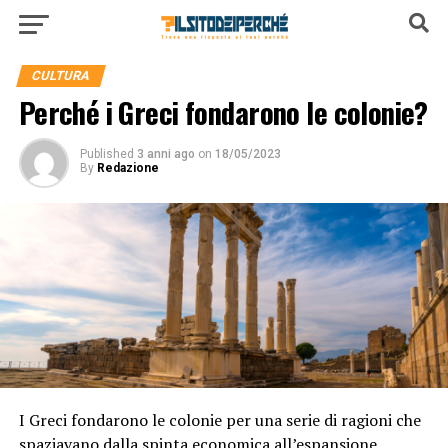
CULTURA
Perché i Greci fondarono le colonie?
Published
3 anni ago
on
18/05/2023
By
Redazione
I Greci fondarono le colonie per una serie di ragioni che
spaziavano dalla spinta economica all’espansione