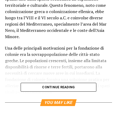
territoriale e culturale. Questo fenomeno, noto come
colonizzazione greca o colonizzazione ellenica, ebbe
luogo tra l’VIII e il VI secolo a.C. e coinvolse diverse
regioni del Mediterraneo, specialmente l’area del Mar
Nero, il Mediterraneo occidentale e le coste dell’Asia
Minore.
Una delle principali motivazioni per la fondazione di
colonie era la sovrappopolazione delle città-stato
greche. Le popolazioni crescenti, insieme alla limitata
disponibilità di risorse e terre fertili, portarono alla
necessità di cercare nuove aree in cui insediarsi. La
fondazione di colonie forniva una soluzione pratica per
alleviare la pressione demografica e trovare nuovi spazi
CONTINUE READING
vitali per i cittadini greci.
YOU MAY LIKE
Le ragioni della colonizzazione
Inoltre, l’aspetto economico svolgeva un ruolo