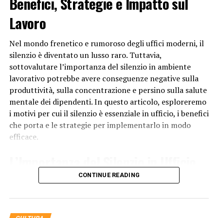
Benefici, Strategie e Impatto sul
C’era anche un elemento culturale nella fondazione
delle colonie. I Greci erano orgogliosi della loro civiltà e
Lavoro
desideravano diffondere la loro cultura in nuove regioni.
Le colonie servivano come centri di diffusione della
Nel mondo frenetico e rumoroso degli uffici moderni, il
lingua greca, delle tradizioni religiose, delle leggi e della
silenzio è diventato un lusso raro. Tuttavia,
politica greca. In tal modo, si creavano legami culturali
sottovalutare l’importanza del silenzio in ambiente
con la madrepatria e si preservava l’identità greca in
lavorativo potrebbe avere conseguenze negative sulla
terre lontane.
produttività, sulla concentrazione e persino sulla salute
mentale dei dipendenti. In questo articolo, esploreremo
Infine, va sottolineato che la colonizzazione greca non
i motivi per cui il silenzio è essenziale in ufficio, i benefici
era un fenomeno uniforme. Le motivazioni potevano
che porta e le strategie per implementarlo in modo
variare a seconda delle città-stato coinvolte e delle
efficace.
condizioni locali. Ad esempio, alcuni fondarono colonie
per scopi commerciali, altri per motivi politici o militari.
L’Importanza del Silenzio in Ufficio
Inoltre, i rapporti tra le colonie e le città-stato madri
CONTINUE READING
potevano essere differenti, oscillando tra una relazione
Il silenzio in
ufficio
è fondamentale per diversi motivi:
di dipendenza e una maggiore autonomia.
Concentrazione Migliorata
In sintesi, la fondazione delle colonie greche fu guidata