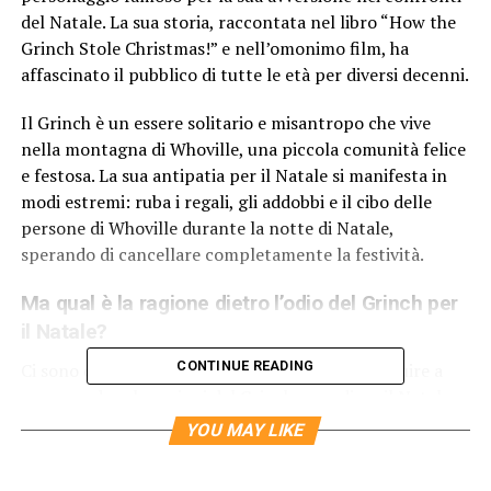
del Natale. La sua storia, raccontata nel libro “How the
Grinch Stole Christmas!” e nell’omonimo film, ha
affascinato il pubblico di tutte le età per diversi decenni.
Il Grinch è un essere solitario e misantropo che vive
nella montagna di Whoville, una piccola comunità felice
e festosa. La sua antipatia per il Natale si manifesta in
modi estremi: ruba i regali, gli addobbi e il cibo delle
persone di Whoville durante la notte di Natale,
sperando di cancellare completamente la festività.
Ma qual è la ragione dietro l’odio del Grinch per
il Natale?
CONTINUE READING
Ci sono diverse spiegazioni che possono contribuire a
comprendere le ragioni del Grinch per odiare il Natale.
In primo luogo, la solitudine e l’isolamento sociale
YOU MAY LIKE
sembrano essere una delle principali cause della sua
antipatia. Il Grinch vive da solo in cima alla montagna,