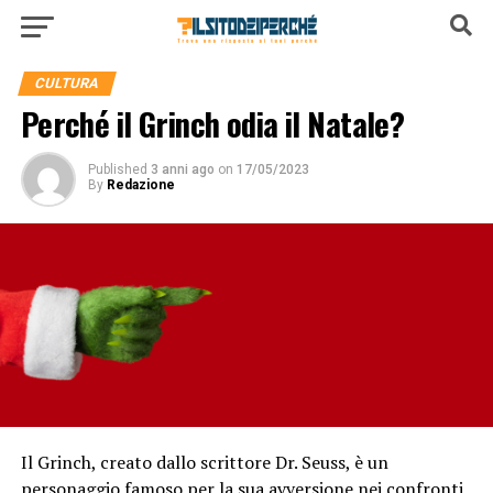
CULTURA
Perché il Grinch odia il Natale?
Published
3 anni ago
on
17/05/2023
By
Redazione
Il Grinch, creato dallo scrittore Dr. Seuss, è un
personaggio famoso per la sua avversione nei confronti