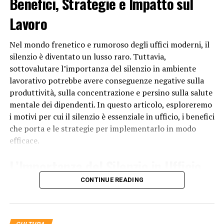
Benefici, Strategie e Impatto sul
visione consumistica della festività potrebbe risultare
alienante per il Grinch, che cerca un significato più
Lavoro
profondo nelle celebrazioni natalizie.
Nel mondo frenetico e rumoroso degli uffici moderni, il
Infine, il Grinch potrebbe essere spinto dall’invidia. Vede
silenzio è diventato un lusso raro. Tuttavia,
la gioia e l’allegria delle persone di Whoville durante il
sottovalutare l’importanza del silenzio in ambiente
periodo natalizio e potrebbe sentirsi frustrato perché
lavorativo potrebbe avere conseguenze negative sulla
non riesce a provare la stessa felicità. La sua reazione
produttività, sulla concentrazione e persino sulla salute
estrema di rubare tutto ciò che rappresenta il Natale
mentale dei dipendenti. In questo articolo, esploreremo
per gli abitanti di Whoville potrebbe essere una
i motivi per cui il silenzio è essenziale in ufficio, i benefici
manifestazione di invidia e desiderio di privare gli altri
che porta e le strategie per implementarlo in modo
della loro gioia.
efficace.
In conclusione, l’odio del Grinch per il Natale deriva da
L’Importanza del Silenzio in Ufficio
una combinazione di solitudine, esperienze negative
passate, percezione di superficialità e invidia. Tuttavia,
CONTINUE READING
Il silenzio in
ufficio
è fondamentale per diversi motivi:
nel corso della storia, il Grinch impara una preziosa
lezione sulla vera essenza del Natale: non riguarda solo
Concentrazione Migliorata
regali e feste appariscenti, ma è un momento di amore,