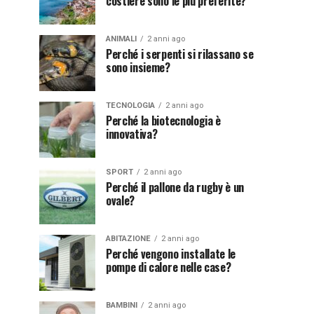
costiere sono le più preferite?
ANIMALI
2 anni ago
Perché i serpenti si rilassano se
sono insieme?
TECNOLOGIA
2 anni ago
Perché la biotecnologia è
innovativa?
SPORT
2 anni ago
Perché il pallone da rugby è un
ovale?
ABITAZIONE
2 anni ago
Perché vengono installate le
pompe di calore nelle case?
BAMBINI
2 anni ago