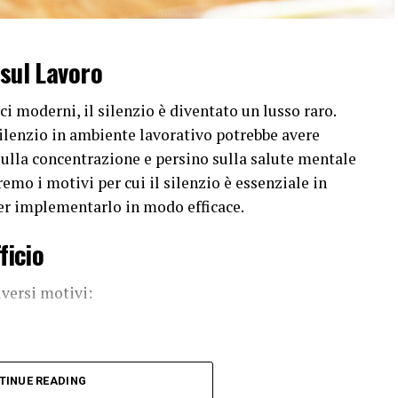
 sul Lavoro
i moderni, il silenzio è diventato un lusso raro.
silenzio in ambiente lavorativo potrebbe avere
sulla concentrazione e persino sulla salute mentale
remo i motivi per cui il silenzio è essenziale in
e per implementarlo in modo efficace.
ficio
versi motivi:
e distruttivo per la concentrazione. Studi hanno
TINUE READING