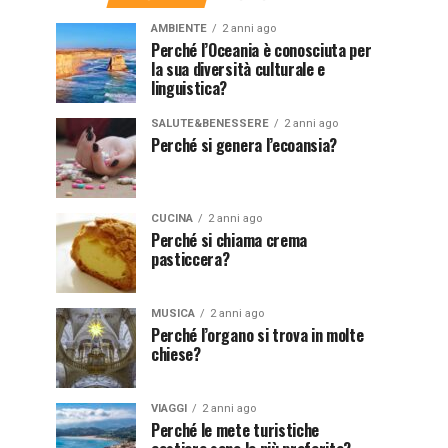
AMBIENTE
2 anni ago
Perché l’Oceania è conosciuta per
la sua diversità culturale e
linguistica?
SALUTE&BENESSERE
2 anni ago
Perché si genera l’ecoansia?
CUCINA
2 anni ago
Perché si chiama crema
pasticcera?
MUSICA
2 anni ago
Perché l’organo si trova in molte
chiese?
VIAGGI
2 anni ago
Perché le mete turistiche