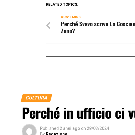
RELATED TOPICS:
DON'T MISS
Perché Svevo scrive La Coscien
Zeno?
CULTURA
Perché in ufficio ci 
Published
2 anni ago
on
28/03/2024
By
Redazione