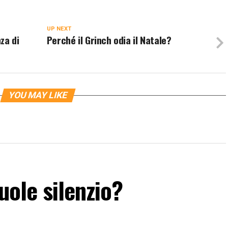
UP NEXT
za di
Perché il Grinch odia il Natale?
YOU MAY LIKE
vuole silenzio?