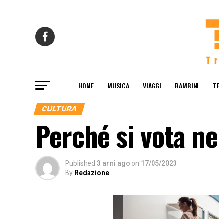
HOME
MUSICA
VIAGGI
BAMBINI
T
CULTURA
Perché si vota ne
Published
3 anni ago
on
17/05/2023
By
Redazione