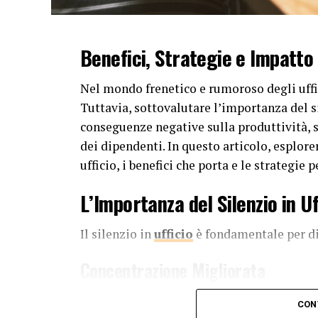
Benefici, Strategie e Impatto
Nel mondo frenetico e rumoroso degli uffic
Tuttavia, sottovalutare l’importanza del 
conseguenze negative sulla produttività, 
dei dipendenti. In questo articolo, esplore
ufficio, i benefici che porta e le strategi
L’Importanza del Silenzio in Uf
Il silenzio in
ufficio
è fondamentale per di
Concentrazione Migliorata
Il rumore costante può essere estremament
CON