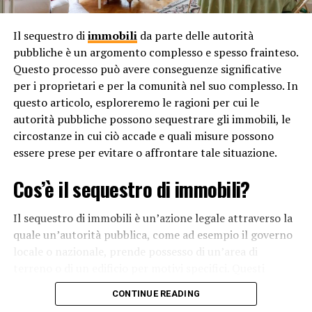
inclusiva e rispettosa delle differenze, favorendo
l’armonia sociale e la convivenza pacifica.
Il sequestro di
immobili
da parte delle autorità
pubbliche è un argomento complesso e spesso frainteso.
I diritti individuali
Questo processo può avere conseguenze significative
La partecipazione politica è un altro aspetto
per i proprietari e per la comunità nel suo complesso. In
fondamentale legato alla libertà di espressione. La
questo articolo, esploreremo le ragioni per cui le
possibilità di esprimere opinioni politiche, criticare il
autorità pubbliche possono sequestrare gli immobili, le
governo e partecipare a dibattiti pubblici è essenziale
circostanze in cui ciò accade e quali misure possono
per il funzionamento di una democrazia. Questo diritto
essere prese per evitare o affrontare tale situazione.
dà voce ai cittadini, permettendo loro di influenzare le
decisioni politiche e di esercitare un controllo sul potere
Cos’è il sequestro di immobili?
politico.
Il sequestro di immobili è un’azione legale attraverso la
Infine, la libertà di espressione è un elemento chiave per
quale un’autorità pubblica, come ad esempio il governo
la protezione dei diritti individuali. Attraverso la
locale o nazionale, prende possesso di un’area di
possibilità di denunciare abusi, corruzione e ingiustizie,
terreno o di un edificio per motivi specifici. Questi
le persone possono difendere i propri diritti e quelli
motivi possono variare dalle questioni di sicurezza
degli altri. La libertà di espressione offre una
CONTINUE READING
pubblica alla necessità di sviluppo urbano o
piattaforma per rendere conto coloro che hanno