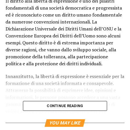
Il diritto alla libertà di espressione è uno dei pilastri
fondamentali di una società democratica e progressista
ed è riconosciuto come un diritto umano fondamentale
da numerose convenzioni internazionali. La
Dichiarazione Universale dei Diritti Umani dell’ONU e la
Convenzione Europea dei Diritti dell’Uomo sono alcuni
esempi. Questo diritto è di estrema importanza per
diverse ragioni, che vanno dallo sviluppo sociale, alla
promozione della tolleranza, alla partecipazione
politica e alla protezione dei diritti individuali.
Innanzitutto, la libertà di espressione è essenziale per la
formazione di una società informata e consapevole.
Attraverso la possibilità di esprimere idee, opinioni e
informazioni, le persone possono accedere a una vasta
gamma di prospettive e opinioni. Questa pluralità di
CONTINUE READING
visioni aiuta a sviluppare una comprensione più
approfondita dei problemi, delle questioni sociali e
YOU MAY LIKE
politiche. Incoraggia il dibattito pubblico e il confronto