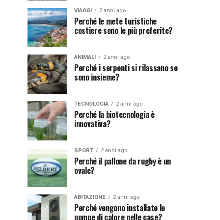
VIAGGI
2 anni ago
Perché le mete turistiche
costiere sono le più preferite?
ANIMALI
2 anni ago
Perché i serpenti si rilassano se
sono insieme?
TECNOLOGIA
2 anni ago
Perché la biotecnologia è
innovativa?
SPORT
2 anni ago
Perché il pallone da rugby è un
ovale?
ABITAZIONE
2 anni ago
Perché vengono installate le
pompe di calore nelle case?