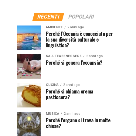
RECENTI
POPOLARI
AMBIENTE
2 anni ago
Perché l’Oceania è conosciuta per
la sua diversità culturale e
linguistica?
SALUTE&BENESSERE
2 anni ago
Perché si genera l’ecoansia?
CUCINA
2 anni ago
Perché si chiama crema
pasticcera?
MUSICA
2 anni ago
Perché l’organo si trova in molte
chiese?