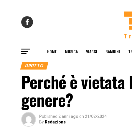
HOME
MUSICA
VIAGGI
BAMBINI
T
DIRITTO
Perché è vietata 
genere?
Published
2 anni ago
on
21/02/2024
By
Redazione