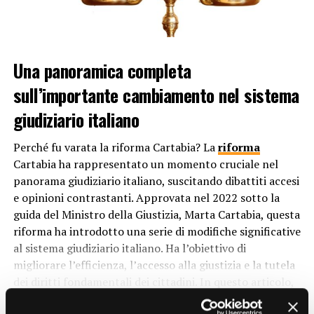
2. Violazioni delle leggi edilizie
Se un immobile viola le leggi edilizie, ad esempio non
rispettando i codici di sicurezza o costruendo senza le
Una panoramica completa
dovute autorizzazioni, le autorità possono intervenire
con il sequestro per proteggere la sicurezza pubblica e
sull’importante cambiamento nel sistema
garantire il rispetto delle normative urbanistiche.
giudiziario italiano
3. Debiti fiscali
Perché fu varata la riforma Cartabia? La
riforma
In alcuni casi, il sequestro di immobili può avvenire a
Cartabia ha rappresentato un momento cruciale nel
causa di debiti fiscali non pagati. Se un proprietario non
panorama giudiziario italiano, suscitando dibattiti accesi
riesce a pagare le tasse sulla proprietà per un periodo
e opinioni contrastanti. Approvata nel 2022 sotto la
prolungato, l’autorità fiscale può prendere misure per
guida del Ministro della Giustizia, Marta Cartabia, questa
recuperare il denaro dovuto attraverso il sequestro e la
riforma ha introdotto una serie di modifiche significative
vendita dell’immobile.
al sistema giudiziario italiano. Ha l’obiettivo di
migliorare l’efficienza, l’accesso alla giustizia e la tutela
4. Confisca per attività illegali
dei diritti fondamentali dei cittadini. In questo articolo,
esploreremo le ragioni alla base della riforma Cartabia,
Gli immobili utilizzati per attività illegali, come il