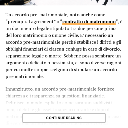
Un accordo pre-matrimoniale, noto anche come
“prenuptial agreement” o “
contratto di matrimonio
“, è
un documento legale stipulato tra due persone prima
del loro matrimonio o unione civile. E’ necessario un
accordo pre-matrimoniale perché stabilisce i diritti e gli
obblighi finanziari di ciascun coniuge in caso di divorzio,
separazione legale o morte. Sebbene possa sembrare un
argomento delicato o pessimista, ci sono diverse ragioni
per cui molte coppie scelgono di stipulare un accordo
pre-matrimoniale.
Innanzitutto, un accordo pre-matrimoniale fornisce
chiarezza e trasparenza su questioni finanziarie.
Definisce in modo esplicito come saranno suddivisi i
beni, i debiti e gli asset finanziari durante e dopo il
matrimonio. Questo può ridurre la conflittualità in caso
CONTINUE READING
di eventuali dispute legali, evitando litigi e costosi