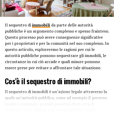
Uno strumento legale
Va notato che un accordo pre-matrimoniale non è
limitato solo a situazioni di potenziale divorzio. Può
anche affrontare questioni come il supporto finanziario
Il sequestro di
immobili
da parte delle autorità
tra coniugi, la gestione di conti bancari congiunti, la
pubbliche è un argomento complesso e spesso frainteso.
divisione delle responsabilità finanziarie e altre
Questo processo può avere conseguenze significative
questioni che possono emergere durante il corso del
per i proprietari e per la comunità nel suo complesso. In
matrimonio.
questo articolo, esploreremo le ragioni per cui le
autorità pubbliche possono sequestrare gli immobili, le
Infine, l’accordo pre-matrimoniale può offrire una
circostanze in cui ciò accade e quali misure possono
maggiore sicurezza emotiva ai
coniugi
. Sapere che i
essere prese per evitare o affrontare tale situazione.
dettagli finanziari sono stati discussi e concordati in
anticipo può ridurre l’ansia e migliorare la fiducia
Cos’è il sequestro di immobili?
reciproca nella relazione.
Il sequestro di immobili è un’azione legale attraverso la
In conclusione, un accordo pre-matrimoniale è
quale un’autorità pubblica, come ad esempio il governo
necessario ed è un importante strumento legale che può
locale o nazionale, prende possesso di un’area di
offrire chiarezza, protezione finanziaria e tranquillità a
terreno o di un edificio per motivi specifici. Questi
entrambi i coniugi, stabilendo le basi per una gestione