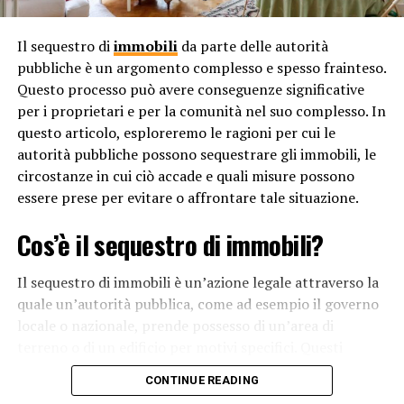
condivisi con terze parti. La mancanza di chiarezza su
queste pratiche può erodere la fiducia degli utenti e
Il sequestro di
immobili
da parte delle autorità
limitare la loro capacità di controllare la propria
pubbliche è un argomento complesso e spesso frainteso.
informazione personale.
Questo processo può avere conseguenze significative
per i proprietari e per la comunità nel suo complesso. In
In conclusione, la privacy digitale preoccupa perché il
questo articolo, esploreremo le ragioni per cui le
mondo digitale è diventato un elemento centrale della
autorità pubbliche possono sequestrare gli immobili, le
nostra vita, e la crescente raccolta e analisi dei dati
circostanze in cui ciò accade e quali misure possono
personali presenta rischi significativi per la nostra
essere prese per evitare o affrontare tale situazione.
privacy e sicurezza. È fondamentale trovare un
equilibrio tra l’innovazione digitale e la protezione della
Cos’è il sequestro di immobili?
privacy individuale per garantire che le persone possano
godere dei benefici della tecnologia senza
Il sequestro di immobili è un’azione legale attraverso la
compromettere la propria sicurezza e autonomia.
quale un’autorità pubblica, come ad esempio il governo
locale o nazionale, prende possesso di un’area di
RELATED TOPICS:
terreno o di un edificio per motivi specifici. Questi
motivi possono variare dalle questioni di sicurezza
UP NEXT
CONTINUE READING
Perché le leggi sul divorzio variano da paese a paese?
pubblica alla necessità di sviluppo urbano o