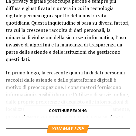
La privacy digitale preoccupa perché è sempre più
diffusa e giustificata in un’era in cui la tecnologia
digitale permea ogni aspetto della nostra vita
quotidiana. Questa inquietudine si basa su diversi fattori,
tra cui la crescente raccolta di dati personali, la
minaccia di violazioni della sicurezza informatica, l’uso
invasivo di algoritmi e la mancanza di trasparenza da
parte delle aziende e delle istituzioni che gestiscono
questi dati.
In primo luogo, la crescente quantità di dati personali
raccolti dalle aziende e dalle piattaforme digitali è
motivo di preoccupazione. I consumatori forniscono
informazioni sensibili durante l’utilizzo di servizi online,
dalle proprie preferenze di acquisto alle informazioni di
localizzazione. Questi dati, se non gestiti correttamente,
CONTINUE READING
possono essere vulnerabili a violazioni della sicurezza
informatica, mettendo a rischio la privacy degli individui.
YOU MAY LIKE
Incidenti di hacking e furti di dati sono sempre più