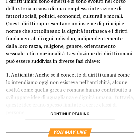
I diritti umani sono emersi e si sono evoluti nel corso
della storia a causa di una complessa interazione di
fattori sociali, politici, economici, culturali e morali.
Questi diritti rappresentano un insieme di principi e
norme che sottolineano la dignità intrinseca e i diritti
fondamentali di ogni individuo, indipendentemente
dalla loro razza, religione, genere, orientamento
sessuale, età o nazionalità. L’evoluzione dei diritti umani
può essere suddivisa in diverse fasi chiave:
1. Antichità: Anche se il concetto di diritti umani come
lo intendiamo oggi non esisteva nell’antichità, alcune
civiltà come quella greca e romana hanno contribuito a
sviluppare idee di uguaglianza e dignità umana. Tuttavia,
queste idee erano spesso limitate a certe classi di
persone.
CONTINUE READING
2. Illuminismo: Nel XVIII secolo, l’Illuminismo ha
YOU MAY LIKE
portato alla diffusione di idee democratiche, liberali e