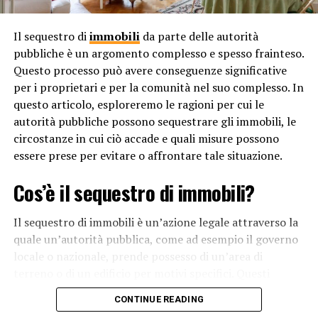
Stati Uniti.
5. Dopo la Seconda Guerra Mondiale: La devastazione
Il sequestro di
immobili
da parte delle autorità
causata dalla Seconda Guerra Mondiale ha portato alla
pubbliche è un argomento complesso e spesso frainteso.
creazione delle Nazioni Unite e alla Dichiarazione
Questo processo può avere conseguenze significative
Universale dei Diritti Umani nel 1948. Questa
per i proprietari e per la comunità nel suo complesso. In
dichiarazione ha stabilito principi fondamentali per i
questo articolo, esploreremo le ragioni per cui le
diritti umani a livello globale.
autorità pubbliche possono sequestrare gli immobili, le
circostanze in cui ciò accade e quali misure possono
6. Evoluzione continua: L’evoluzione dei diritti umani
essere prese per evitare o affrontare tale situazione.
continua oggi con sfide come l’uguaglianza di genere, i
diritti LGBTQ+, i diritti dei migranti e l’ambiente. Le
Cos’è il sequestro di immobili?
organizzazioni internazionali, come l’ONU, e gli attivisti
di tutto il mondo lavorano per promuovere e
Il sequestro di immobili è un’azione legale attraverso la
proteggere questi diritti.
quale un’autorità pubblica, come ad esempio il governo
locale o nazionale, prende possesso di un’area di
In sintesi, i diritti umani si sono evoluti grazie alla lotta
terreno o di un edificio per motivi specifici. Questi
costante per una maggiore giustizia, uguaglianza e
motivi possono variare dalle questioni di sicurezza
dignità per tutti gli individui. Questi diritti sono il
CONTINUE READING
pubblica alla necessità di sviluppo urbano o
risultato di secoli di progresso sociale e politico e