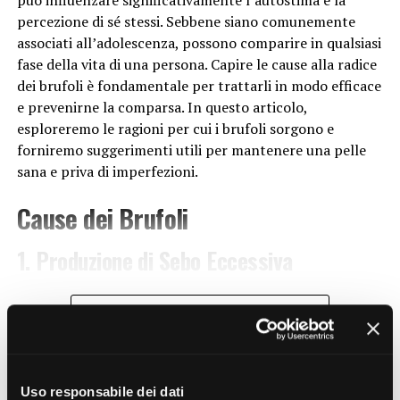
minerali e i combustibili fossili, aggrava
percezione di sé stessi. Sebbene siano comunemente
ulteriormente la crisi ambientale. Questo comporta
associati all’adolescenza, possono comparire in qualsiasi
uno squilibrio nei cicli naturali e una riduzione delle
fase della vita di una persona. Capire le cause alla radice
risorse disponibili per le generazioni future.
dei brufoli è fondamentale per trattarli in modo efficace
Urbanizzazione non sostenibile
: L’espansione
e prevenirne la comparsa. In questo articolo,
delle aree urbane senza un adeguato piano di
esploreremo le ragioni per cui i brufoli sorgono e
sviluppo sostenibile contribuisce alla distruzione
forniremo suggerimenti utili per mantenere una pelle
degli habitat naturali e alla perdita di biodiversità.
sana e priva di imperfezioni.
La cementificazione del territorio limita la capacità
Cause dei Brufoli
della natura di assorbire le emissioni di carbonio e
aumenta il rischio di eventi climatici estremi.
1. Produzione di Sebo Eccessiva
Effetti della ecoansia
La produzione eccessiva di sebo è una delle principali
Gli effetti della ecoansia si riflettono su scala globale e
CONTINUE READING
cause dei brufoli. Le ghiandole sebacee presenti nella
incidono su diversi aspetti della
vita
sul nostro pianeta.
pelle producono un olio chiamato sebo, che mantiene la
Alcuni dei principali effetti includono:
pelle idratata. Tuttavia, quando la produzione di sebo è
troppo elevata, i pori possono ostruirsi, creando un
SALUTE&BENESSERE
Perdita di biodiversità
: La distruzione degli
Uso responsabile dei dati