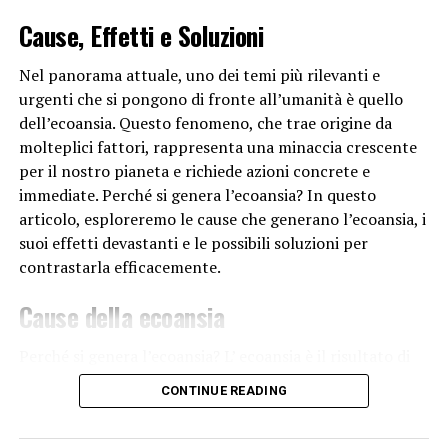
tempestivo. La prevenzione, in questo contesto, diventa
Cause, Effetti e Soluzioni
un processo attivo che coinvolge il paziente nella
promozione del benessere.
Nel panorama attuale, uno dei temi più rilevanti e
urgenti che si pongono di fronte all’umanità è quello
Infine, i controlli periodici possono anche svolgere un
dell’ecoansia. Questo fenomeno, che trae origine da
ruolo chiave nella gestione delle condizioni mediche
molteplici fattori, rappresenta una minaccia crescente
croniche. Monitorare regolarmente parametri come la
per il nostro pianeta e richiede azioni concrete e
pressione sanguigna, i livelli di zucchero nel sangue o la
immediate. Perché si genera l’ecoansia? In questo
funzione renale può aiutare a regolare i trattamenti e
articolo, esploreremo le cause che generano l’ecoansia, i
adattarli alle esigenze cambianti del paziente nel
suoi effetti devastanti e le possibili soluzioni per
tempo.
contrastarla efficacemente.
In conclusione, è consigliato sottoporsi a controlli
Cause della ecoansia
medici periodici perché è un investimento nella propria
salute a lungo termine. La prevenzione, l’individuazione
Perché si genera l’ecoansia? L’ ecoansia è il risultato di
precoce e la gestione attiva delle condizioni mediche
una serie di comportamenti umani
e pratiche
CONTINUE READING
contribuiscono a garantire una vita più sana e una
industriali che mettono a repentaglio gli equilibri
migliore qualità di vita nel corso degli anni.
naturali del nostro pianeta. Tra le principali cause,