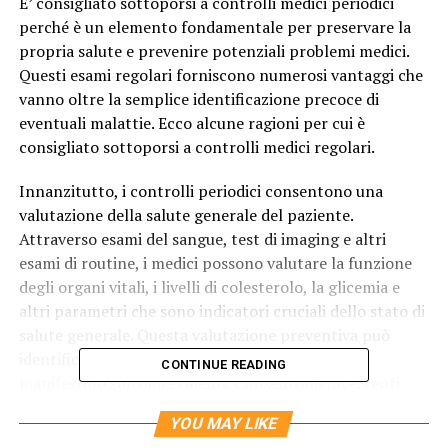
E’ consigliato sottoporsi a controlli medici periodici
perché è un elemento fondamentale per preservare la
propria salute e prevenire potenziali problemi medici.
Questi esami regolari forniscono numerosi vantaggi che
vanno oltre la semplice identificazione precoce di
eventuali malattie. Ecco alcune ragioni per cui è
consigliato sottoporsi a controlli medici regolari.
Innanzitutto, i controlli periodici consentono una
valutazione della salute generale del paziente.
Attraverso esami del sangue, test di imaging e altri
esami di routine, i medici possono valutare la funzione
degli organi vitali, i livelli di colesterolo, la glicemia e
altri parametri che sono indicatori cruciali dello stato di
salute generale. Questa valutazione preventiva può
identificare problemi potenziali prima che si
CONTINUE READING
manifestino sintomi evidenti. Consentono interventi
tempestivi e migliorano le probabilità di successo nella
YOU MAY LIKE
gestione di malattie o condizioni.