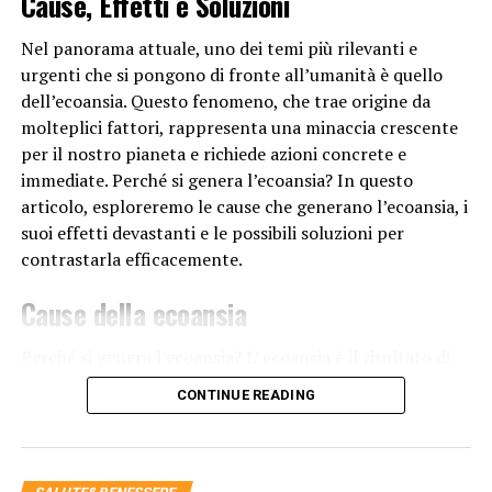
Cause, Effetti e Soluzioni
In sintesi, la chirurgia è necessaria per una varietà di
ragioni, tra cui trattare condizioni mediche gravi,
Nel panorama attuale, uno dei temi più rilevanti e
riparare lesioni da traumi, correggere malformazioni
urgenti che si pongono di fronte all’umanità è quello
congenite e apportare miglioramenti estetici. La sua
dell’ecoansia. Questo fenomeno, che trae origine da
importanza risiede nella sua capacità di fornire soluzioni
molteplici fattori, rappresenta una minaccia crescente
concrete a problemi di salute che non possono essere
per il nostro pianeta e richiede azioni concrete e
risolti con altri metodi medici.
immediate. Perché si genera l’ecoansia? In questo
articolo, esploreremo le cause che generano l’ecoansia, i
suoi effetti devastanti e le possibili soluzioni per
RELATED TOPICS:
contrastarla efficacemente.
UP NEXT
Perché la diversità genetica è importante?
Cause della ecoansia
DON'T MISS
Perché è consigliato sottoporsi a controlli medici
Perché si genera l’ecoansia? L’ ecoansia è il risultato di
periodici?
una serie di comportamenti umani
e pratiche
CONTINUE READING
industriali che mettono a repentaglio gli equilibri
naturali del nostro pianeta. Tra le principali cause,
troviamo: