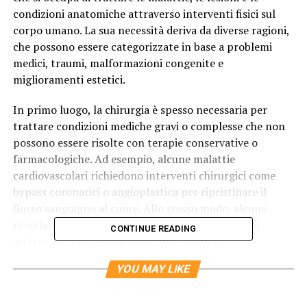
condizioni anatomiche attraverso interventi fisici sul
corpo umano. La sua necessità deriva da diverse ragioni,
che possono essere categorizzate in base a problemi
medici, traumi, malformazioni congenite e
miglioramenti estetici.
In primo luogo, la chirurgia è spesso necessaria per
trattare condizioni mediche gravi o complesse che non
possono essere risolte con terapie conservative o
farmacologiche. Ad esempio, alcune malattie
cardiovascolari richiedono interventi chirurgici come
bypass coronarici o angioplastica per ripristinare il
flusso sanguigno al cuore. Allo stesso modo, alcune
neoplasie possono essere trattate solo attraverso
CONTINUE READING
interventi chirurgici di rimozione tumorale.
YOU MAY LIKE
I traumi, come incidenti stradali o lesioni sportive gravi,
sono un’altra ragione per cui la chirurgia può essere
necessaria. L’intervento chirurgico è spesso richiesto per