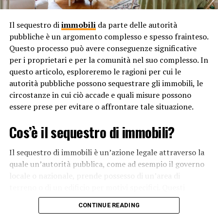
In conclusione, è necessario un codice etico per lo
studio legale perché non solo è essenziale per la
Il sequestro di
immobili
da parte delle autorità
condotta etica degli avvocati, ma anche per costruire
pubbliche è un argomento complesso e spesso frainteso.
una reputazione solida e competitiva nel mercato legale.
Questo processo può avere conseguenze significative
Un approccio etico non solo risponde alle aspettative
per i proprietari e per la comunità nel suo complesso. In
dei clienti ma può anche favorire una migliore visibilità
questo articolo, esploreremo le ragioni per cui le
online, contribuendo al successo a lungo termine dello
autorità pubbliche possono sequestrare gli immobili, le
studio legale.
circostanze in cui ciò accade e quali misure possono
essere prese per evitare o affrontare tale situazione.
RELATED TOPICS:
Cos’è il sequestro di immobili?
UP NEXT
Perché la legge prevede la possibilità di ricorso contro
le sentenze?
Il sequestro di immobili è un’azione legale attraverso la
quale un’autorità pubblica, come ad esempio il governo
DON'T MISS
Perché in Italia esistono le prefetture?
locale o nazionale, prende possesso di un’area di
terreno o di un edificio per motivi specifici. Questi
motivi possono variare dalle questioni di sicurezza
CONTINUE READING
pubblica alla necessità di sviluppo urbano o