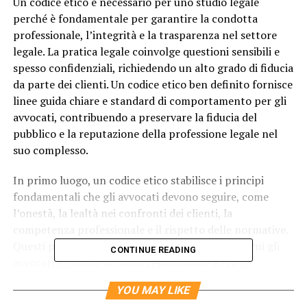
Un codice etico è necessario per uno studio legale
perché è fondamentale per garantire la condotta
professionale, l’integrità e la trasparenza nel settore
legale. La pratica legale coinvolge questioni sensibili e
spesso confidenziali, richiedendo un alto grado di fiducia
da parte dei clienti. Un codice etico ben definito fornisce
linee guida chiare e standard di comportamento per gli
avvocati, contribuendo a preservare la fiducia del
pubblico e la reputazione della professione legale nel
suo complesso.
In primo luogo, un codice etico stabilisce i principi
fondamentali che gli avvocati devono seguire, come
l’onestà, la lealtà nei confronti dei clienti, la
competenza professionale e il rispetto delle normative.
Questi principi aiutano a creare un ambiente in cui gli
CONTINUE READING
avvocati agiscono in modo responsabile e etico,
garantendo che i diritti dei clienti siano protetti e che la
YOU MAY LIKE
giustizia sia perseguibile in modo equo.