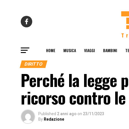
HOME
MUSICA
VIAGGI
BAMBINI
T
DIRITTO
Perché la legge p
ricorso contro le
Published
2 anni ago
on
23/11/2023
By
Redazione