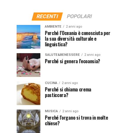
RECENTI
POPOLARI
AMBIENTE
2 anni ago
Perché l’Oceania è conosciuta per
la sua diversità culturale e
linguistica?
SALUTE&BENESSERE
2 anni ago
Perché si genera l’ecoansia?
CUCINA
2 anni ago
Perché si chiama crema
pasticcera?
MUSICA
2 anni ago
Perché l’organo si trova in molte
chiese?