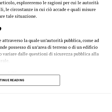
rticolo, esploreremo le ragioni per cui le autorità
, le circostanze in cui ciò accade e quali misure
re tale situazione.
?
e attraverso la quale un’autorità pubblica, come ad
nde possesso di un’area di terreno o di un edificio
 variare dalle questioni di sicurezza pubblica alla
rale.
mobili
TINUE READING
 sequestrare
immobili
per diverse ragioni, tra cui:
rità pubblica può sequestrare un immobile è per