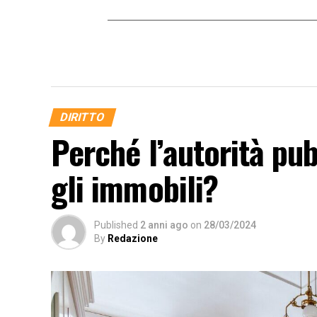
DIRITTO
Perché l’autorità pu
gli immobili?
Published
2 anni ago
on
28/03/2024
By
Redazione