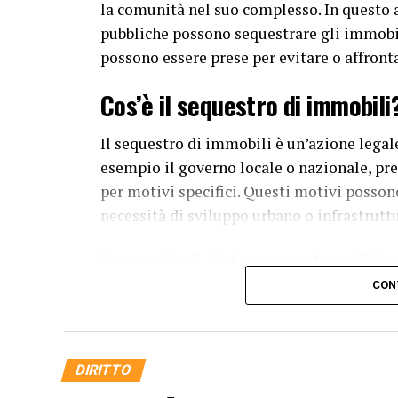
la comunità nel suo complesso. In questo a
pubbliche possono sequestrare gli immobili
possono essere prese per evitare o affronta
Cos’è il sequestro di immobili
Il sequestro di immobili è un’azione legal
esempio il governo locale o nazionale, pre
per motivi specifici. Questi motivi possono
necessità di sviluppo urbano o infrastruttu
Le ragioni del sequestro di im
CON
Le autorità pubbliche possono decidere di
1. Utilità pubblica
DIRITTO
Uno dei motivi principali per cui un’auto