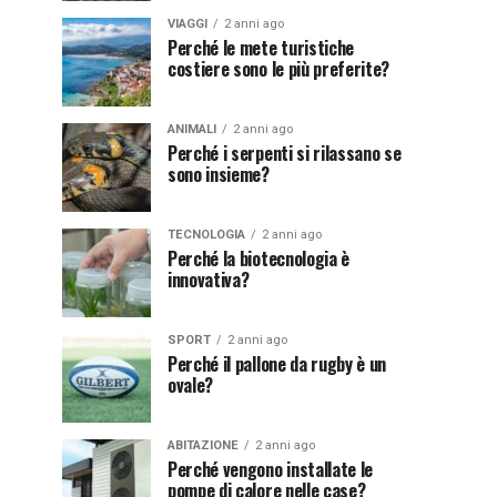
VIAGGI
2 anni ago
Perché le mete turistiche
costiere sono le più preferite?
ANIMALI
2 anni ago
Perché i serpenti si rilassano se
sono insieme?
TECNOLOGIA
2 anni ago
Perché la biotecnologia è
innovativa?
SPORT
2 anni ago
Perché il pallone da rugby è un
ovale?
ABITAZIONE
2 anni ago
Perché vengono installate le
pompe di calore nelle case?