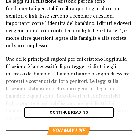
Le leggi sulla filiazione esistono perché sono
fondamentali per stabilire il rapporto giuridico tra
genitori e figli. Esse servono a regolare questioni
importanti come l’identità del bambino, i diritti e doveri
dei genitori nei confronti dei loro figli, l’ereditarietà, e
molte altre questioni legate alla famiglia e alla società
nel suo complesso.
Una delle principali ragioni per cui esistono leggi sulla
filiazione è la necessità di proteggere i diritti e gli
interessi dei bambini. I bambini hanno bisogno di essere
protetti e sostenuti dai loro genitori. Le leggi sulla
filiazione stabiliscono chi sono i genitori legali del
bambino e quali sono i loro doveri nei confronti del
figlio. Queste leggi stabiliscono anche i diritti dei
bambini, come il diritto a ricevere sostegno finanziario
CONTINUE READING
dai genitori, il diritto a un’educazione adeguata e il
diritto a un ambiente sicuro e amorevole.
YOU MAY LIKE