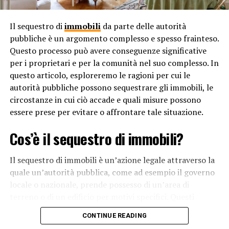
Infine, le leggi sulla filiazione riflettono anche i valori
Il sequestro di
immobili
da parte delle autorità
culturali e sociali di una società. Possono variare da una
pubbliche è un argomento complesso e spesso frainteso.
cultura all’altra, riflettendo le diverse opinioni e
Questo processo può avere conseguenze significative
credenze su cosa costituisca una famiglia e quali sono i
per i proprietari e per la comunità nel suo complesso. In
diritti e doveri dei genitori nei confronti dei loro figli. Le
questo articolo, esploreremo le ragioni per cui le
leggi sulla filiazione si evolvono nel tempo per
autorità pubbliche possono sequestrare gli immobili, le
rispecchiare i cambiamenti nella società, come
circostanze in cui ciò accade e quali misure possono
l’accettazione delle famiglie omogenitoriali e l’adozione
essere prese per evitare o affrontare tale situazione.
da parte di genitori single.
Cos’è il sequestro di immobili?
In conclusione, le leggi sulla filiazione sono essenziali
per proteggere i diritti e gli interessi dei bambini,
Il sequestro di immobili è un’azione legale attraverso la
stabilire l’ereditarietà e i diritti di successione, definire le
quale un’autorità pubblica, come ad esempio il governo
responsabilità legali dei genitori e riflettere i valori
locale o nazionale, prende possesso di un’area di
culturali della società. Senza queste leggi, ci sarebbe
terreno o di un edificio per motivi specifici. Questi
incertezza e confusione nelle questioni legate alla
motivi possono variare dalle questioni di sicurezza
filiazione. Ciò metterebbe a rischio il benessere dei
CONTINUE READING
pubblica alla necessità di sviluppo urbano o
bambini e la stabilità delle famiglie.