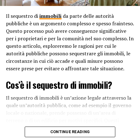
supporto sociale. L’accesso a queste risorse è essenziale
per garantire che ogni persona abbia la possibilità di
Il sequestro di
immobili
da parte delle autorità
perseguire la felicità e di realizzare il proprio potenziale.
pubbliche è un argomento complesso e spesso frainteso.
Questo processo può avere conseguenze significative
In sintesi, hai il diritto di crescere felice perché la felicità
per i proprietari e per la comunità nel suo complesso. In
è un elemento fondamentale per il benessere individuale
questo articolo, esploreremo le ragioni per cui le
e sociale. Ogni individuo merita di vivere una vita felice e
autorità pubbliche possono sequestrare gli immobili, le
soddisfacente, libera da discriminazioni, oppressione e
circostanze in cui ciò accade e quali misure possono
ingiustizie. La società ha il compito di creare un
essere prese per evitare o affrontare tale situazione.
ambiente in cui ogni persona possa coltivare la felicità e
raggiungere una vita significativa e appagante.
Cos’è il sequestro di immobili?
RELATED TOPICS:
Il sequestro di immobili è un’azione legale attraverso la
quale un’autorità pubblica, come ad esempio il governo
UP NEXT
Perché la carta d’identità e il passaporto non sono
locale o nazionale, prende possesso di un’area di
equivalenti?
terreno o di un edificio per motivi specifici. Questi
motivi possono variare dalle questioni di sicurezza
DON'T MISS
CONTINUE READING
Perché esistono leggi sulla filiazione?
pubblica alla necessità di sviluppo urbano o