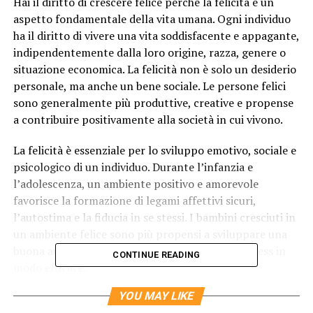
Hai il diritto di crescere felice perché la felicità è un
aspetto fondamentale della vita umana. Ogni individuo
ha il diritto di vivere una vita soddisfacente e appagante,
indipendentemente dalla loro origine, razza, genere o
situazione economica. La felicità non è solo un desiderio
personale, ma anche un bene sociale. Le persone felici
sono generalmente più produttive, creative e propense
a contribuire positivamente alla società in cui vivono.
La felicità è essenziale per lo sviluppo emotivo, sociale e
psicologico di un individuo. Durante l’infanzia e
l’adolescenza, un ambiente positivo e amorevole
favorisce la formazione di legami affettivi sicuri,
l’autostima e la fiducia in se stessi. I bambini cresciuti in
un ambiente felice sono più propensi a sviluppare una
buona autoregolazione emotiva e a gestire lo stress in
CONTINUE READING
modo efficace.
YOU MAY LIKE
Inoltre, la felicità ha anche un impatto significativo