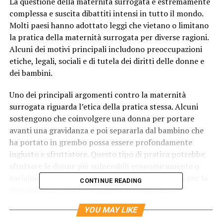
La questione della maternità surrogata è estremamente
complessa e suscita dibattiti intensi in tutto il mondo.
Molti paesi hanno adottato leggi che vietano o limitano
la pratica della maternità surrogata per diverse ragioni.
Alcuni dei motivi principali includono preoccupazioni
etiche, legali, sociali e di tutela dei diritti delle donne e
dei bambini.
Uno dei principali argomenti contro la maternità
surrogata riguarda l’etica della pratica stessa. Alcuni
sostengono che coinvolgere una donna per portare
avanti una gravidanza e poi separarla dal bambino che
ha portato in grembo possa essere profondamente
ingiusto e sfruttatore. Questo tipo di pratica potrebbe
sfruttare le donne più vulnerabili economicamente o
socialmente, facendole diventare meri strumenti per la
CONTINUE READING
riproduzione. Inoltre, si sollevano domande sul
benessere psicologico e fisico delle madri surrogate e
YOU MAY LIKE
sugli effetti emotivi a lungo termine che potrebbero