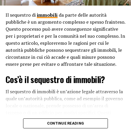
maternità surrogata come una violazione di questo
principio. Altre preoccupazioni riguardano il modo in
Il sequestro di
immobili
da parte delle autorità
cui la maternità surrogata potrebbe influenzare i
pubbliche è un argomento complesso e spesso frainteso.
modelli tradizionali di famiglia e le relazioni genitoriali.
Questo processo può avere conseguenze significative
per i proprietari e per la comunità nel suo complesso. In
Tuttavia, è importante notare che le opinioni sulla
questo articolo, esploreremo le ragioni per cui le
maternità surrogata variano notevolmente da paese a
autorità pubbliche possono sequestrare gli immobili, le
paese. Alcuni paesi, come gli Stati Uniti, hanno adottato
circostanze in cui ciò accade e quali misure possono
un’approccio più liberale alla maternità surrogata, pur
essere prese per evitare o affrontare tale situazione.
regolamentando attentamente la pratica per
proteggere i diritti delle parti coinvolte.
Cos’è il sequestro di immobili?
In conclusione, il divieto o la limitazione della maternità
Il sequestro di immobili è un’azione legale attraverso la
surrogata in alcuni paesi è motivato da una
quale un’autorità pubblica, come ad esempio il governo
combinazione di preoccupazioni etiche, legali, sociali e
locale o nazionale, prende possesso di un’area di
culturali. Sebbene la pratica possa offrire una soluzione
terreno o di un edificio per motivi specifici. Questi
per le coppie che non possono avere figli biologici,
motivi possono variare dalle questioni di sicurezza
solleva anche domande complesse riguardo alla dignità
CONTINUE READING
pubblica alla necessità di sviluppo urbano o
e ai diritti delle donne, alla filiazione e alla tutela dei