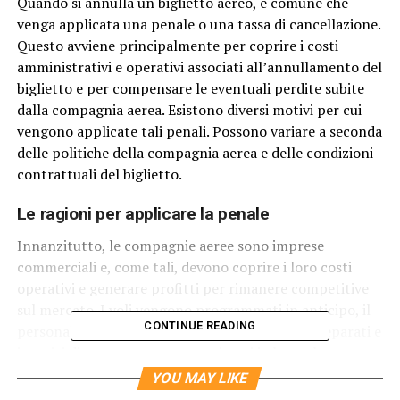
Quando si annulla un biglietto aereo, è comune che
venga applicata una penale o una tassa di cancellazione.
Questo avviene principalmente per coprire i costi
amministrativi e operativi associati all’annullamento del
biglietto e per compensare le eventuali perdite subite
dalla compagnia aerea. Esistono diversi motivi per cui
vengono applicate tali penali. Possono variare a seconda
delle politiche della compagnia aerea e delle condizioni
contrattuali del biglietto.
Le ragioni per applicare la penale
Innanzitutto, le compagnie aeree sono imprese
commerciali e, come tali, devono coprire i loro costi
operativi e generare profitti per rimanere competitive
sul mercato. I voli vengono programmati in anticipo, il
CONTINUE READING
personale viene assegnato, gli aerei vengono preparati e
i servizi di terra vengono organizzati in base al numero
di passeggeri previsti. Se un passeggero annulla il
YOU MAY LIKE
proprio biglietto, la compagnia aerea può subire delle