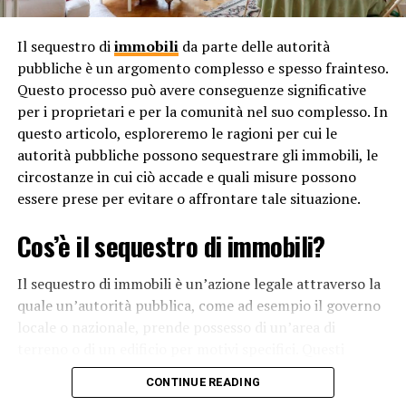
In terzo luogo, le penali di cancellazione possono anche
contribuire a scoraggiare comportamenti opportunistici
Il sequestro di
immobili
da parte delle autorità
da parte dei passeggeri. Senza penali, alcuni potrebbero
pubbliche è un argomento complesso e spesso frainteso.
prenotare più voli o fare prenotazioni speculative senza
Questo processo può avere conseguenze significative
alcuna intenzione di viaggiare effettivamente. Ciò
per i proprietari e per la comunità nel suo complesso. In
creerebbe problemi di prenotazione e disponibilità per
questo articolo, esploreremo le ragioni per cui le
gli altri passeggeri. Causerebbe anche perdite finanziarie
autorità pubbliche possono sequestrare gli immobili, le
per la compagnia aerea. Le penali di cancellazione
circostanze in cui ciò accade e quali misure possono
incentivano i passeggeri a prendere decisioni di
essere prese per evitare o affrontare tale situazione.
prenotazione più oculate e a comunicare
tempestivamente eventuali modifiche ai loro piani di
Cos’è il sequestro di immobili?
viaggio.
Il sequestro di immobili è un’azione legale attraverso la
Le politiche di annullamento delle compagnie
quale un’autorità pubblica, come ad esempio il governo
aeree
locale o nazionale, prende possesso di un’area di
terreno o di un edificio per motivi specifici. Questi
Va sottolineato che le politiche di annullamento e le
motivi possono variare dalle questioni di sicurezza
penali associate possono variare notevolmente da
CONTINUE READING
pubblica alla necessità di sviluppo urbano o
compagnia aerea a compagnia aerea. Alcune compagnie